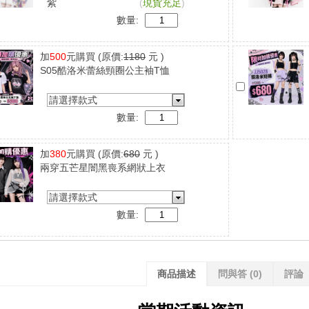
紫
(
現貨充足
)
數量:
加
500
元購買
(原價:
1180
元 )
S05酷洛米蕾絲頸圈公主袖T恤
請選擇款式
數量:
加
380
元購買
(原價:
680
元 )
兩穿五芒星闇黑喪系網狀上衣
請選擇款式
數量:
商品描述
問與答
(0)
評論