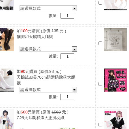
請選擇款式
數量:
加
100
元購買
(原價:
135
元 )
貓腳印天鵝絨大腿襪
請選擇款式
數量:
加
90
元購買
(原價:
98
元 )
天鵝絨加長70cm防滑防脫落大腿
襪
請選擇款式
數量:
加
600
元購買
(原價:
1580
元 )
C29大耳狗和洋大正風羽織