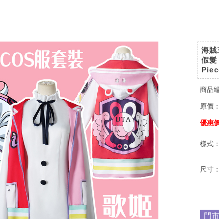
海賊
假髮
Piec
商品
原價
優惠
樣式
尺寸
門