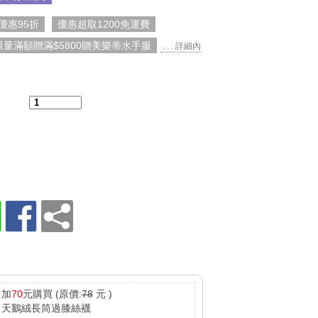
優惠95折
優惠超取1200免運費
限量滿額贈滿$5800贈美樂蒂水手服
. . . 詳細內
：
加
70
元購買
(原價:
78
元 )
天鵝絨長筒過膝絲襪