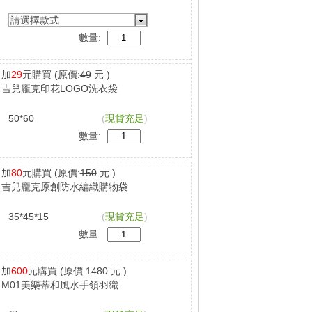
請選擇款式
數量:
加
29
元購買
(原價:
49
元 )
吉兒龐克印花LOGO洗衣袋
50*60
(
現貨充足
)
數量:
加
80
元購買
(原價:
150
元 )
吉兒龐克原創防水編織購物袋
35*45*15
(
現貨充足
)
數量:
加
600
元購買
(原價:
1480
元 )
M01美樂蒂和風水手領羽織