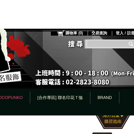
購物車
(
0
)
交易查詢
登入 / 註
OCOPUNKO
[合作專區] 聯名印花Ｔ恤
BRAND