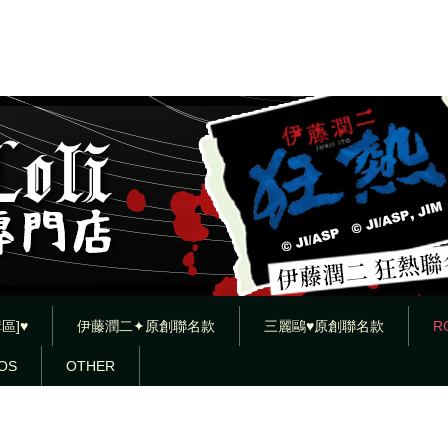
區]♥
伊藤潤二✦原創聯名款
三麗鷗♥原創聯名款
R
OS
OTHER