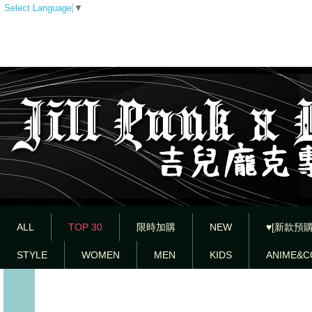
Select Language
▼
ALL
TOP 30
限時加購
NEW
♥[新款預購
STYLE
WOMEN
MEN
KIDS
ANIME&C