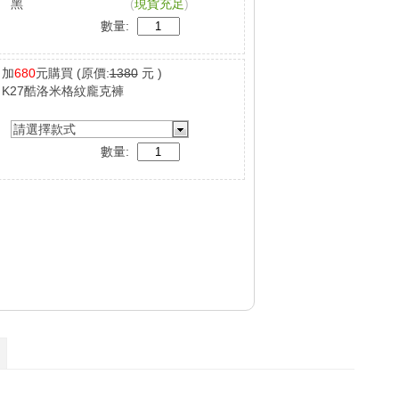
黑
(
現貨充足
)
數量:
加
680
元購買
(原價:
1380
元 )
K27酷洛米格紋龐克褲
請選擇款式
數量: