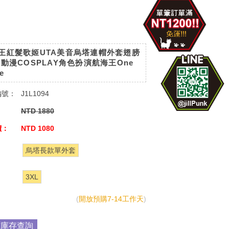
王紅髮歌姬UTA美音烏塔連帽外套翅膀
 動漫COSPLAY角色扮演航海王One
e
編號：
J1L1094
：
NTD 1880
價：
NTD 1080
：
烏塔長款單外套
：
3XL
(
開放預購7-14工作天
)
市庫存查詢