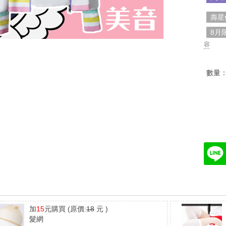
壽星
8月
容
數量
加
15
元購買
(原價:
18
元 )
髮網