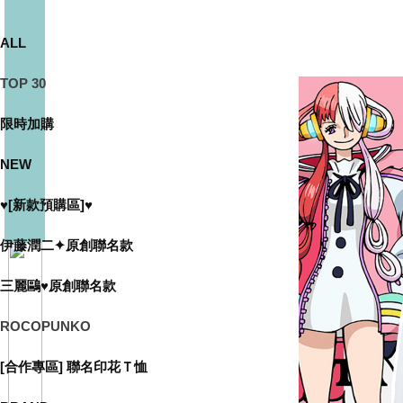
ALL
TOP 30
限時加購
NEW
♥[新款預購區]♥
伊藤潤二✦原創聯名款
三麗鷗♥原創聯名款
ROCOPUNKO
[合作專區] 聯名印花Ｔ恤