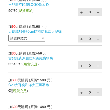
吉兒龐克印花LOGO洗衣袋
50*60
(
現貨充足
)
加
90
元購買
(原價:
98
元 )
天鵝絨加長70cm防滑防脫落大腿襪
加
80
元購買
(原價:
150
元 )
吉兒龐克原創防水編織購物袋
35*45*15
(
現貨充足
)
加
600
元購買
(原價:
1580
元 )
C29大耳狗和洋大正風羽織
紫
(
現貨充足
)
加
600
元購買
(原價:
1480
元 )