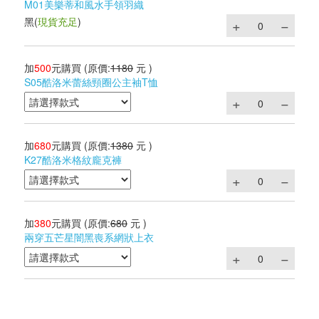
M01美樂蒂和風水手領羽織
黑
(
現貨充足
)
加
500
元購買
(原價:
1180
元 )
S05酷洛米蕾絲頸圈公主袖T恤
加
680
元購買
(原價:
1380
元 )
K27酷洛米格紋龐克褲
加
380
元購買
(原價:
680
元 )
兩穿五芒星闇黑喪系網狀上衣