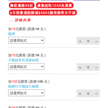
壽星優惠95折
優惠超取1200免運費
8月限量滿額贈滿$5800贈美樂蒂水手服
...詳細內容
加
15
元購買
(原價:
18
元 )
髮網
加
70
元購買
(原價:
78
元 )
天鵝絨長筒過膝絲襪
加
100
元購買
(原價:
135
元 )
貓腳印天鵝絨大腿襪
加
29
元購買
(原價:
49
元 )