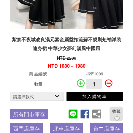
紫禁不夜城改良漢元素金屬盤扣流蘇不規則短袖洋裝
連身裙 中華少女夢幻漢風中國風
NTD 2280
NTD 1680 ~ 1980
商品編號
J2F1009
數量
加入購物車
收藏
所有門市庫存
西門店庫存
北車店庫存
台中店庫存