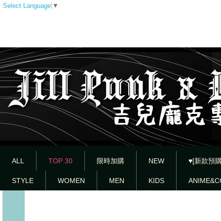
Select Language
▼
ALL
TOP 30
限時加購
NEW
♥[新款預購
STYLE
WOMEN
MEN
KIDS
ANIME&C