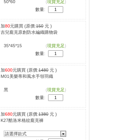
50*60
(
現貨充足
)
數量:
加
80
元購買
(原價:
150
元 )
吉兒龐克原創防水編織購物袋
35*45*15
(
現貨充足
)
數量:
加
600
元購買
(原價:
1480
元 )
M01美樂蒂和風水手領羽織
黑
(
現貨充足
)
數量:
加
680
元購買
(原價:
1380
元 )
K27酷洛米格紋龐克褲
請選擇款式