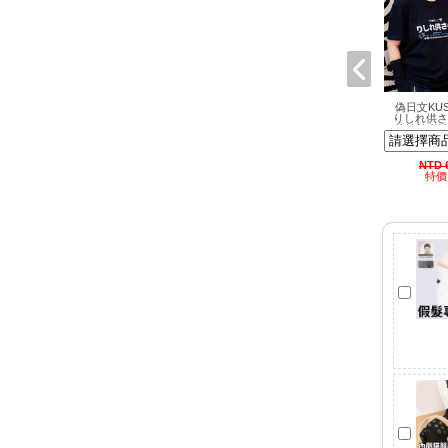
偽日文KU
りしれ供さ
花純棉中性
創原
NTD 
特價 