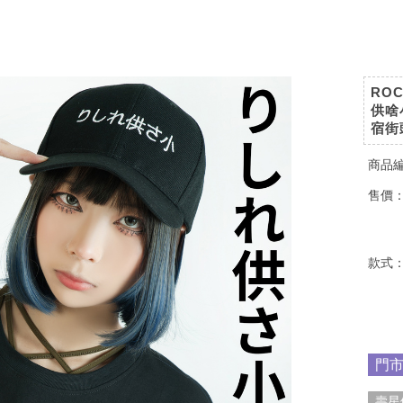
RO
供啥
宿街
商品
售價
款式
門
壽星