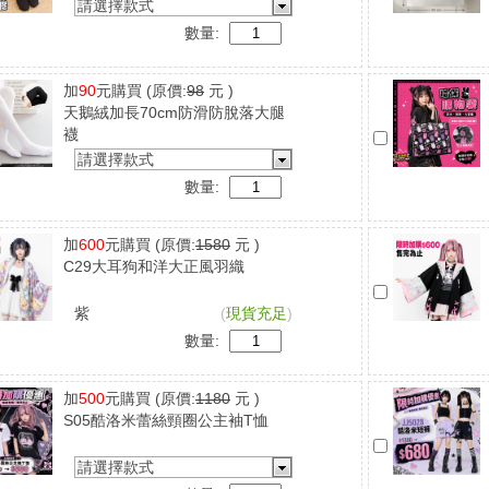
請選擇款式
數量:
加
90
元購買
(原價:
98
元 )
天鵝絨加長70cm防滑防脫落大腿
襪
請選擇款式
數量:
加
600
元購買
(原價:
1580
元 )
C29大耳狗和洋大正風羽織
紫
(
現貨充足
)
數量:
加
500
元購買
(原價:
1180
元 )
S05酷洛米蕾絲頸圈公主袖T恤
請選擇款式