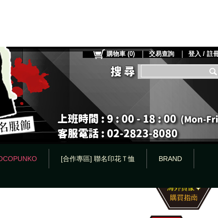
購物車
(
0
)
交易查詢
登入 / 註
OCOPUNKO
[合作專區] 聯名印花Ｔ恤
BRAND