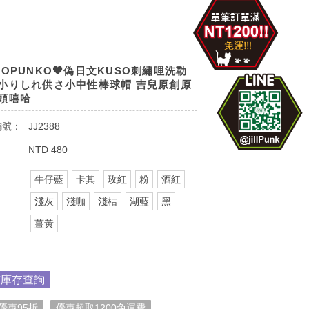
COPUNKO🖤偽日文KUSO刺繡哩洗勒
小りしれ供さ小中性棒球帽 吉兒原創原
頭嘻哈
編號：
JJ2388
：
NTD 480
牛仔藍
卡其
玫紅
粉
酒紅
：
淺灰
淺咖
淺桔
湖藍
黑
薑黃
市庫存查詢
優惠95折
優惠超取1200免運費