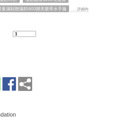
限量滿額贈滿$5800贈美樂蒂水手服
. . . 詳細內
：
dation