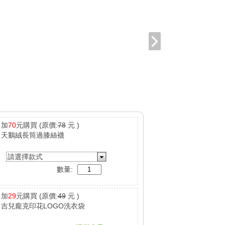
加
70
元購買
(原價:
78
元 )
天鵝絨長筒過膝絲襪
請選擇款式
數量:
加
29
元購買
(原價:
49
元 )
吉兒龐克印花LOGO洗衣袋