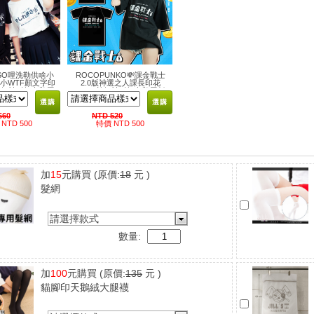
SO哩洗勒供啥小
ROCOPUNKO💸課金戰士
小WTF顏文字印
2.0版神選之人課長印花
短袖T恤 吉兒原
100%棉短袖T恤 吉兒原創
宿街頭嘻哈
日系二次元動漫
選購
選購
660
NTD 520
NTD 500
特價 NTD 500
加
15
元購買
(原價:
18
元 )
髮網
請選擇款式
數量:
加
100
元購買
(原價:
135
元 )
貓腳印天鵝絨大腿襪