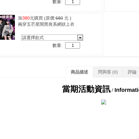
數量:
加
380
元購買
(原價:
680
元 )
兩穿五芒星闇黑喪系網狀上衣
請選擇款式
數量:
商品描述
問與答
(0)
評論