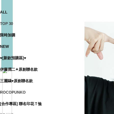
ALL
TOP 30
限時加購
NEW
♥[新款預購區]♥
伊藤潤二✦原創聯名款
三麗鷗♥原創聯名款
ROCOPUNKO
[合作專區] 聯名印花Ｔ恤