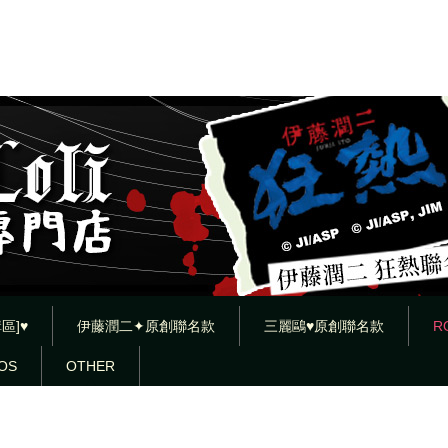
區]♥
伊藤潤二✦原創聯名款
三麗鷗♥原創聯名款
R
OS
OTHER