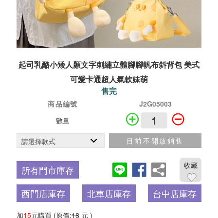
起司乳酪小矮人顏文字刺繡立體腳腳帆布斜背包 美式
可愛卡通超人氣軟妹萌
售完
商品編號
J2G05003
數量
目前不開放銷售
收藏
所有門市庫存
西門店庫存
北車店庫存
台中店庫存
加
15
元購買
(原價:
18
元 )