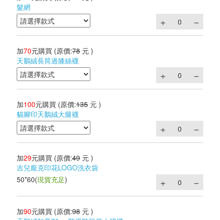
髮網
加
70
元購買
(原價:
78
元 )
天鵝絨長筒過膝絲襪
加
100
元購買
(原價:
135
元 )
貓腳印天鵝絨大腿襪
加
29
元購買
(原價:
49
元 )
吉兒龐克印花LOGO洗衣袋
50*60
(
現貨充足
)
加
90
元購買
(原價:
98
元 )