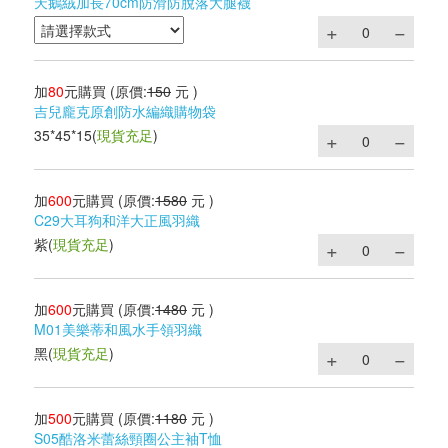
天鵝絨加長70cm防滑防脫落大腿襪
加
80
元購買
(原價:
150
元 )
吉兒龐克原創防水編織購物袋
35*45*15
(
現貨充足
)
加
600
元購買
(原價:
1580
元 )
C29大耳狗和洋大正風羽織
紫
(
現貨充足
)
加
600
元購買
(原價:
1480
元 )
M01美樂蒂和風水手領羽織
黑
(
現貨充足
)
加
500
元購買
(原價:
1180
元 )
S05酷洛米蕾絲頸圈公主袖T恤