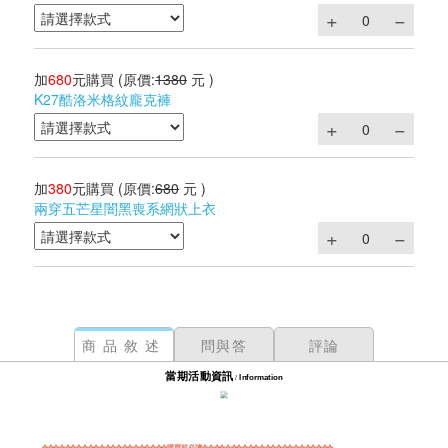
加
680
元購買
(原價:
1380
元 )
K27酷洛米格紋龐克褲
加
380
元購買
(原價:
680
元 )
兩穿五芒星闇黑喪系網狀上衣
商品敘述
問與答
評論