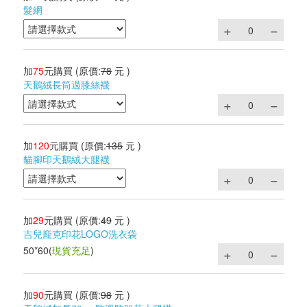
髮網
加
75
元購買
(原價:
78
元 )
天鵝絨長筒過膝絲襪
加
120
元購買
(原價:
135
元 )
貓腳印天鵝絨大腿襪
加
29
元購買
(原價:
49
元 )
吉兒龐克印花LOGO洗衣袋
50*60
(
現貨充足
)
加
90
元購買
(原價:
98
元 )