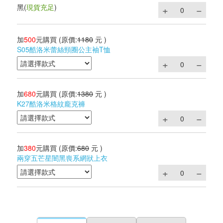
黑
(
現貨充足
)
加
500
元購買
(原價:
1180
元 )
S05酷洛米蕾絲頸圈公主袖T恤
加
680
元購買
(原價:
1380
元 )
K27酷洛米格紋龐克褲
加
380
元購買
(原價:
680
元 )
兩穿五芒星闇黑喪系網狀上衣