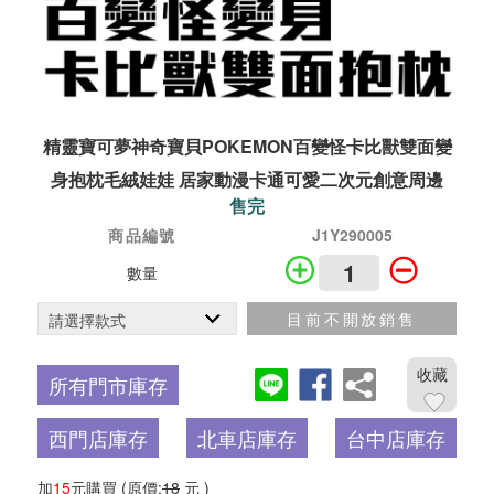
精靈寶可夢神奇寶貝POKEMON百變怪卡比獸雙面變
身抱枕毛絨娃娃 居家動漫卡通可愛二次元創意周邊
售完
商品編號
J1Y290005
數量
目前不開放銷售
收藏
所有門市庫存
西門店庫存
北車店庫存
台中店庫存
加
15
元購買
(原價:
18
元 )