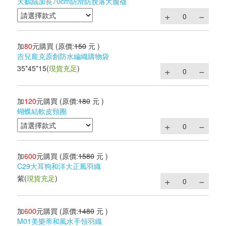
天鵝絨加長70cm防滑防脫落大腿襪
加
80
元購買
(原價:
150
元 )
吉兒龐克原創防水編織購物袋
35*45*15
(
現貨充足
)
加
120
元購買
(原價:
180
元 )
蝴蝶結軟皮頸圈
加
600
元購買
(原價:
1580
元 )
C29大耳狗和洋大正風羽織
紫
(
現貨充足
)
加
600
元購買
(原價:
1480
元 )
M01美樂蒂和風水手領羽織