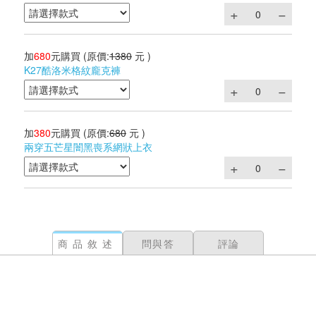
加
680
元購買
(原價:
1380
元 )
K27酷洛米格紋龐克褲
加
380
元購買
(原價:
680
元 )
兩穿五芒星闇黑喪系網狀上衣
商品敘述
問與答
評論