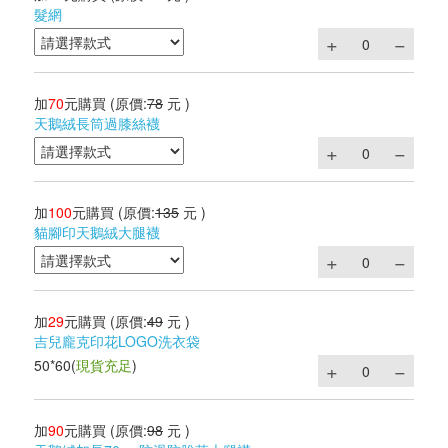
髮網
加
70
元購買
(原價:
78
元 )
天鵝絨長筒過膝絲襪
加
100
元購買
(原價:
135
元 )
貓腳印天鵝絨大腿襪
加
29
元購買
(原價:
49
元 )
吉兒龐克印花LOGO洗衣袋
50*60
(
現貨充足
)
加
90
元購買
(原價:
98
元 )