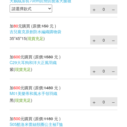
天鵝絨加長70cm防滑防脫落大腿襪
加
80
元購買
(原價:
150
元 )
吉兒龐克原創防水編織購物袋
35*45*15
(
現貨充足
)
加
600
元購買
(原價:
1580
元 )
C29大耳狗和洋大正風羽織
紫
(
現貨充足
)
加
600
元購買
(原價:
1480
元 )
M01美樂蒂和風水手領羽織
黑
(
現貨充足
)
加
500
元購買
(原價:
1180
元 )
S05酷洛米蕾絲頸圈公主袖T恤