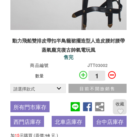
動力飛船雙排皮帶扣半鳥籠裙擺造型人造皮腰封腰帶
蒸氣龐克復古帥氣電玩風
售完
商品編號
JTT03002
數量
目前不開放銷售
收藏
所有門市庫存
西門店庫存
北車店庫存
台中店庫存
加
15
元購買
(原價:
18
元 )