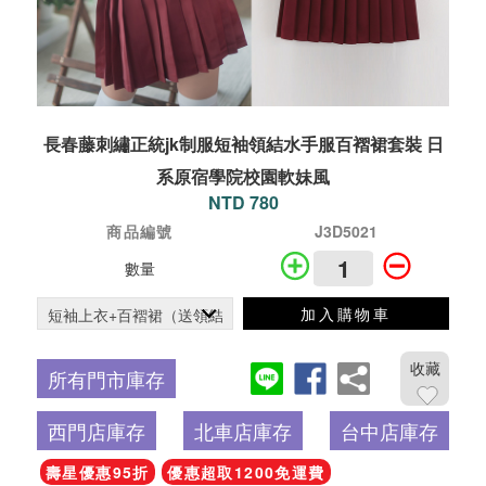
長春藤刺繡正統jk制服短袖領結水手服百褶裙套裝 日
系原宿學院校園軟妹風
NTD 780
商品編號
J3D5021
數量
加入購物車
收藏
所有門市庫存
西門店庫存
北車店庫存
台中店庫存
壽星優惠95折
優惠超取1200免運費