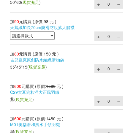
50*60
(
現貨充足
)
加
90
元購買
(原價:
98
元 )
天鵝絨加長70cm防滑防脫落大腿襪
加
80
元購買
(原價:
150
元 )
吉兒龐克原創防水編織購物袋
35*45*15
(
現貨充足
)
加
600
元購買
(原價:
1580
元 )
C29大耳狗和洋大正風羽織
紫
(
現貨充足
)
加
600
元購買
(原價:
1480
元 )
M01美樂蒂和風水手領羽織
黑
(
現貨充足
)