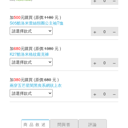
加
500
元購買
(原價:
1180
元 )
S05酷洛米蕾絲頸圈公主袖T恤
加
680
元購買
(原價:
1380
元 )
K27酷洛米格紋龐克褲
加
380
元購買
(原價:
680
元 )
兩穿五芒星闇黑喪系網狀上衣
商品敘述
問與答
評論