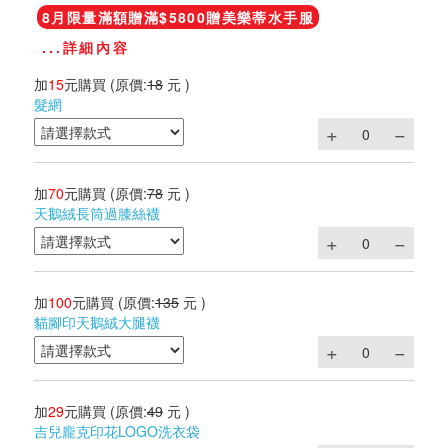
8月限量滿額贈滿$5800贈美樂蒂水手服
...詳細內容
加
15
元購買
(原價:
18
元 )
髮網
加
70
元購買
(原價:
78
元 )
天鵝絨長筒過膝絲襪
加
100
元購買
(原價:
135
元 )
貓腳印天鵝絨大腿襪
加
29
元購買
(原價:
49
元 )
吉兒龐克印花LOGO洗衣袋