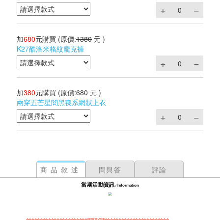
加
680
元購買
(原價:
1380
元 )
K27酷洛米格紋龐克褲
加
380
元購買
(原價:
680
元 )
兩穿五芒星闇黑喪系網狀上衣
商品敘述
問與答
評論