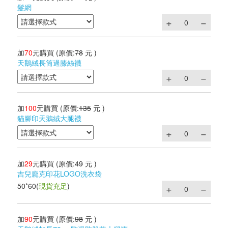
髮網
加
70
元購買
(原價:
78
元 )
天鵝絨長筒過膝絲襪
加
100
元購買
(原價:
135
元 )
貓腳印天鵝絨大腿襪
加
29
元購買
(原價:
49
元 )
吉兒龐克印花LOGO洗衣袋
50*60
(
現貨充足
)
加
90
元購買
(原價:
98
元 )