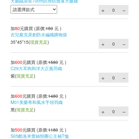
天鵝絨加長70cm防滑防脫落大腿襪
加
80
元購買
(原價:
150
元 )
吉兒龐克原創防水編織購物袋
35*45*15
(
現貨充足
)
加
600
元購買
(原價:
1580
元 )
C29大耳狗和洋大正風羽織
紫
(
現貨充足
)
加
600
元購買
(原價:
1480
元 )
M01美樂蒂和風水手領羽織
黑
(
現貨充足
)
加
500
元購買
(原價:
1180
元 )
S05酷洛米蕾絲頸圈公主袖T恤