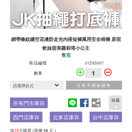
綁帶條紋縷空花邊防走光內搭短褲萬用安全棉褲 原宿
軟妹甜美蘿莉塔小公主
售完
商品編號
J1Z85007
數量
目前不開放銷售
收藏
所有門市庫存
西門店庫存
北車店庫存
台中店庫存
加
15
元購買
(原價:
18
元 )