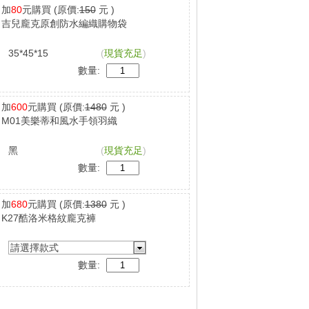
加
80
元購買
(原價:
150
元 )
吉兒龐克原創防水編織購物袋
35*45*15
(
現貨充足
)
數量:
加
600
元購買
(原價:
1480
元 )
M01美樂蒂和風水手領羽織
黑
(
現貨充足
)
數量:
加
680
元購買
(原價:
1380
元 )
K27酷洛米格紋龐克褲
請選擇款式
數量: