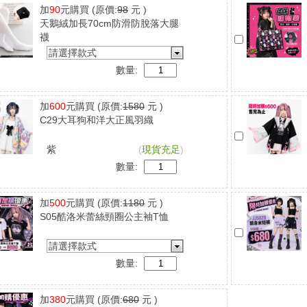
加
90
元購買
(原價:
98
元 )
天鵝絨加長70cm防滑防脫落大腿
襪
請選擇款式
數量:
加
600
元購買
(原價:
1580
元 )
C29大耳狗和洋大正風羽織
紫
(
現貨充足
)
數量:
加
500
元購買
(原價:
1180
元 )
S05酷洛米蕾絲頸圈公主袖T恤
請選擇款式
數量:
加
380
元購買
(原價:
680
元 )