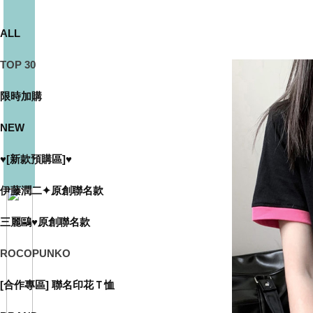
ALL
TOP 30
限時加購
NEW
♥[新款預購區]♥
伊藤潤二✦原創聯名款
三麗鷗♥原創聯名款
ROCOPUNKO
[合作專區] 聯名印花Ｔ恤