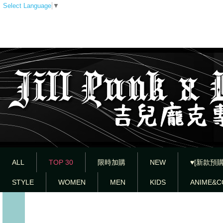
Select Language
▼
ALL
TOP 30
限時加購
NEW
♥[新款預購
STYLE
WOMEN
MEN
KIDS
ANIME&C