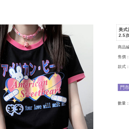
美式
2.
商品
售價
款式
門
數量