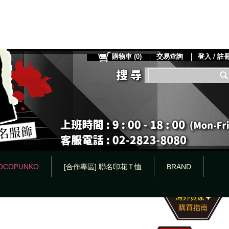
購物車
(
0
)
交易查詢
登入 / 註
OCOPUNKO
[合作專區] 聯名印花Ｔ恤
BRAND