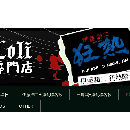
區]♥
伊藤潤二✦原創聯名款
三麗鷗♥原創聯名款
R
OS
OTHER