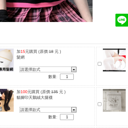
加
15
元購買
(原價:
18
元 )
髮網
請選擇款式
數量:
加
100
元購買
(原價:
135
元 )
貓腳印天鵝絨大腿襪
請選擇款式
數量: