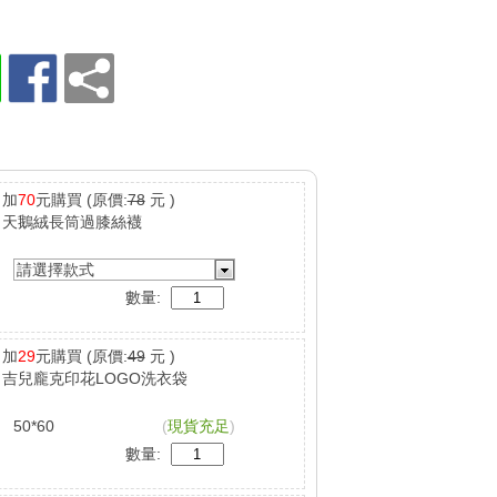
加
70
元購買
(原價:
78
元 )
天鵝絨長筒過膝絲襪
請選擇款式
數量:
加
29
元購買
(原價:
49
元 )
吉兒龐克印花LOGO洗衣袋
50*60
(
現貨充足
)
數量: