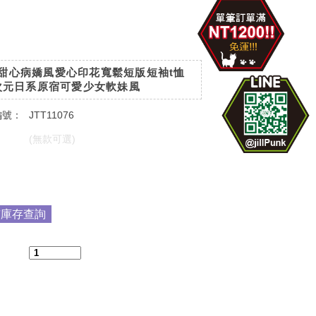
甜心病嬌風愛心印花寬鬆短版短袖t恤
5次元日系原宿可愛少女軟妹風
編號：
JTT11076
：
(無款可選)
：
市庫存查詢
：