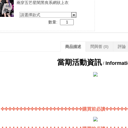
兩穿五芒星闇黑喪系網狀上衣
請選擇款式
數量:
商品描述
問與答
(0)
評論