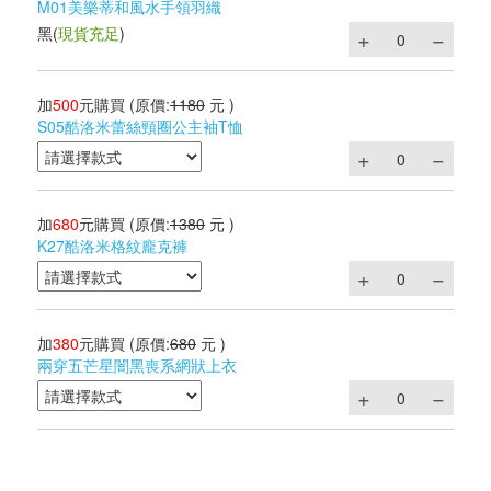
M01美樂蒂和風水手領羽織
黑
(
現貨充足
)
加
500
元購買
(原價:
1180
元 )
S05酷洛米蕾絲頸圈公主袖T恤
加
680
元購買
(原價:
1380
元 )
K27酷洛米格紋龐克褲
加
380
元購買
(原價:
680
元 )
兩穿五芒星闇黑喪系網狀上衣