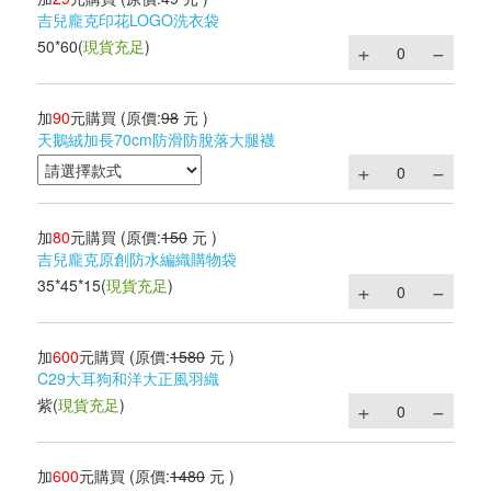
吉兒龐克印花LOGO洗衣袋
50*60
(
現貨充足
)
加
90
元購買
(原價:
98
元 )
天鵝絨加長70cm防滑防脫落大腿襪
加
80
元購買
(原價:
150
元 )
吉兒龐克原創防水編織購物袋
35*45*15
(
現貨充足
)
加
600
元購買
(原價:
1580
元 )
C29大耳狗和洋大正風羽織
紫
(
現貨充足
)
加
600
元購買
(原價:
1480
元 )