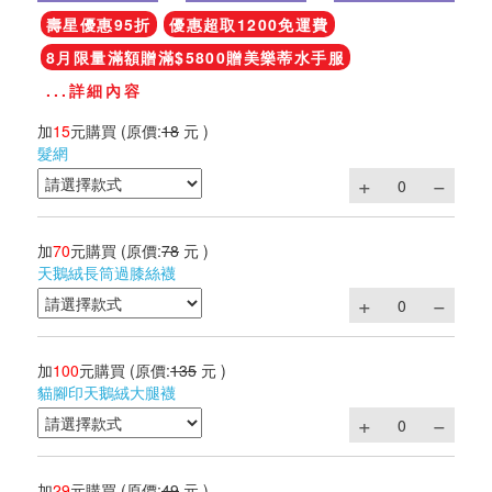
壽星優惠95折
優惠超取1200免運費
8月限量滿額贈滿$5800贈美樂蒂水手服
...詳細內容
加
15
元購買
(原價:
18
元 )
髮網
加
70
元購買
(原價:
78
元 )
天鵝絨長筒過膝絲襪
加
100
元購買
(原價:
135
元 )
貓腳印天鵝絨大腿襪
加
29
元購買
(原價:
49
元 )