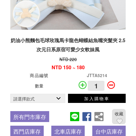
奶油小熊麵包毛球玫瑰馬卡龍色蝴蝶結魚嘴夾髮夾 2.5
次元日系原宿可愛少女軟妹風
NTD 220
NTD 150 ~ 180
商品編號
JTTA5214
數量
加入購物車
收藏
所有門市庫存
西門店庫存
北車店庫存
台中店庫存