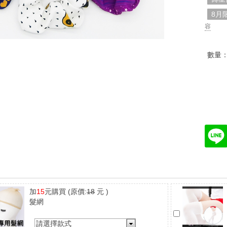
8月
容
數量
加
15
元購買
(原價:
18
元 )
髮網
請選擇款式