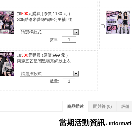
加
500
元購買
(原價:
1180
元 )
S05酷洛米蕾絲頸圈公主袖T恤
請選擇款式
數量:
加
380
元購買
(原價:
680
元 )
兩穿五芒星闇黑喪系網狀上衣
請選擇款式
數量:
商品描述
問與答
(0)
評論