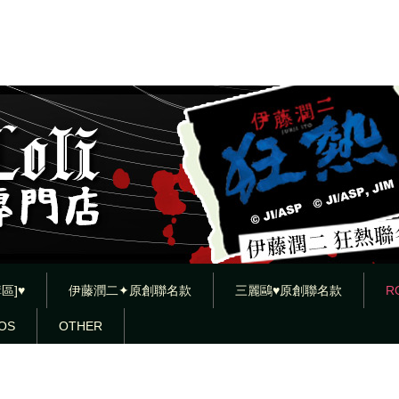
區]♥
伊藤潤二✦原創聯名款
三麗鷗♥原創聯名款
R
OS
OTHER