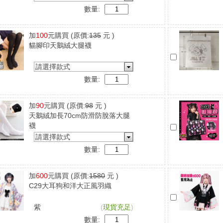
數量:
加
100
元購買
(原價:
135
元 )
貓腳印天鵝絨大腿襪
請選擇款式
數量:
加
90
元購買
(原價:
98
元 )
天鵝絨加長70cm防滑防脫落大腿
襪
請選擇款式
數量:
加
600
元購買
(原價:
1580
元 )
C29大耳狗和洋大正風羽織
紫
(
現貨充足
)
數量: