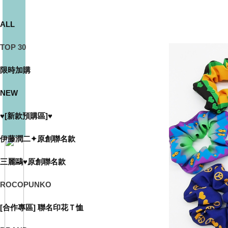
ALL
TOP 30
限時加購
NEW
♥[新款預購區]♥
伊藤潤二✦原創聯名款
三麗鷗♥原創聯名款
ROCOPUNKO
[合作專區] 聯名印花Ｔ恤