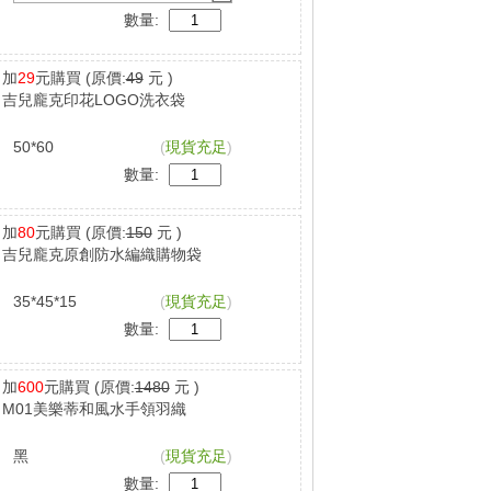
數量:
加
29
元購買
(原價:
49
元 )
吉兒龐克印花LOGO洗衣袋
50*60
(
現貨充足
)
數量:
加
80
元購買
(原價:
150
元 )
吉兒龐克原創防水編織購物袋
35*45*15
(
現貨充足
)
數量:
加
600
元購買
(原價:
1480
元 )
M01美樂蒂和風水手領羽織
黑
(
現貨充足
)
數量: