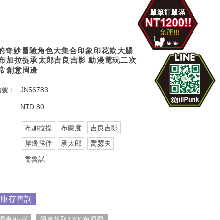
jo的奇妙冒險角色大集合印象印花款大腸
布加拉提承太郎吉良吉影 動漫電玩二次
常創意周邊
編號：
JN56783
：
NTD 80
布加拉提
布蘭度
吉良吉影
：
岸邊露伴
承太郎
喬瑟夫
喬魯諾
市庫存查詢
優惠95折
優惠超取1200免運費