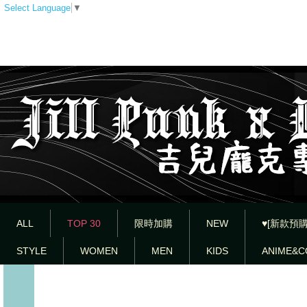
Select Language
▼
ALL
TOP 30
限時加購
NEW
♥[新款預購
STYLE
WOMEN
MEN
KIDS
ANIME&C