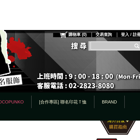
購物車
(
0
)
交易查詢
登入 / 註
OCOPUNKO
[合作專區] 聯名印花Ｔ恤
BRAND