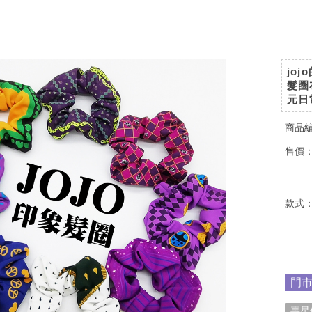
jo
髮圈
元日
商品
售價
款式
門
壽星