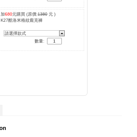
加
680
元購買
(原價:
1380
元 )
K27酷洛米格紋龐克褲
請選擇款式
數量: