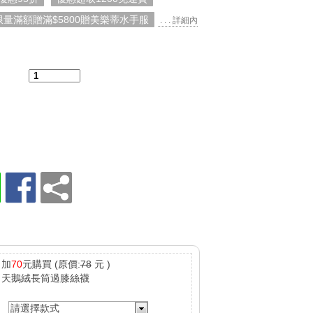
限量滿額贈滿$5800贈美樂蒂水手服
. . . 詳細內
：
加
70
元購買
(原價:
78
元 )
天鵝絨長筒過膝絲襪
請選擇款式