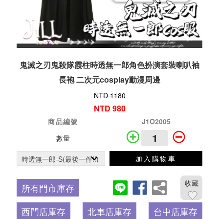
鬼滅之刃鬼殺隊霞柱時透無一郎角色扮演套裝喇叭袖
長袍 二次元cosplay動漫周邊
NTD 1180
NTD 980
商品編號
J1O2005
數量
加入購物車
收藏
所有門市庫存
西門店庫存
北車店庫存
台中店庫存