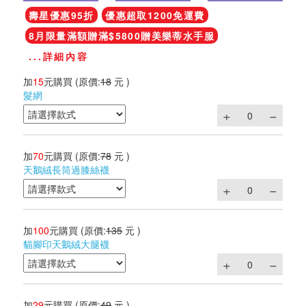
壽星優惠95折
優惠超取1200免運費
8月限量滿額贈滿$5800贈美樂蒂水手服
...詳細內容
加
15
元購買
(原價:
18
元 )
髮網
加
70
元購買
(原價:
78
元 )
天鵝絨長筒過膝絲襪
加
100
元購買
(原價:
135
元 )
貓腳印天鵝絨大腿襪
加
29
元購買
(原價:
49
元 )