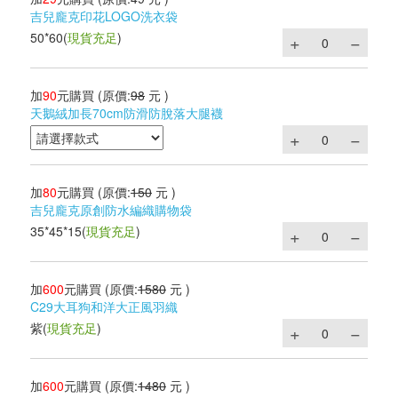
吉兒龐克印花LOGO洗衣袋
50*60
(
現貨充足
)
加
90
元購買
(原價:
98
元 )
天鵝絨加長70cm防滑防脫落大腿襪
加
80
元購買
(原價:
150
元 )
吉兒龐克原創防水編織購物袋
35*45*15
(
現貨充足
)
加
600
元購買
(原價:
1580
元 )
C29大耳狗和洋大正風羽織
紫
(
現貨充足
)
加
600
元購買
(原價:
1480
元 )