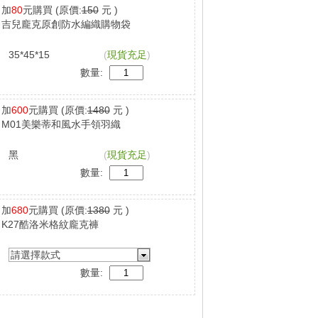
加
80
元購買
(原價:
150
元 )
吉兒龐克原創防水編織購物袋
35*45*15
(
現貨充足
)
數量:
加
600
元購買
(原價:
1480
元 )
M01美樂蒂和風水手領羽織
黑
(
現貨充足
)
數量:
加
680
元購買
(原價:
1380
元 )
K27酷洛米格紋龐克褲
請選擇款式
數量: