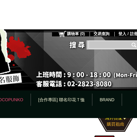
購物車
(
0
)
交易查詢
登入 / 註
OCOPUNKO
[合作專區] 聯名印花Ｔ恤
BRAND