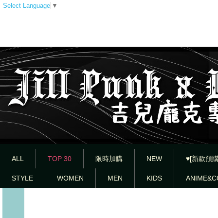
Select Language
▼
ALL
TOP 30
限時加購
NEW
♥[新款預購
STYLE
WOMEN
MEN
KIDS
ANIME&C