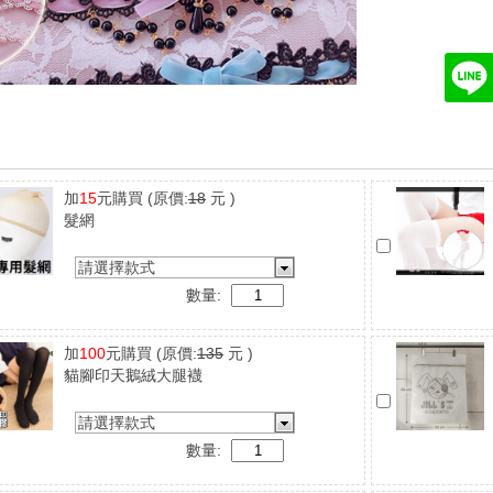
加
15
元購買
(原價:
18
元 )
髮網
請選擇款式
數量:
加
100
元購買
(原價:
135
元 )
貓腳印天鵝絨大腿襪
請選擇款式
數量: