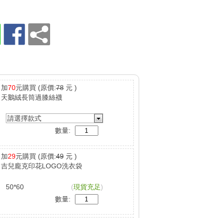
加
70
元購買
(原價:
78
元 )
天鵝絨長筒過膝絲襪
請選擇款式
數量:
加
29
元購買
(原價:
49
元 )
吉兒龐克印花LOGO洗衣袋
50*60
(
現貨充足
)
數量: