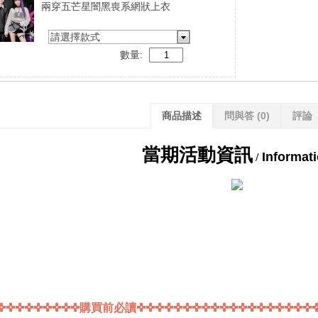
兩穿五芒星闇黑喪系網狀上衣
請選擇款式
數量:
商品描述
問與答
(0)
評論