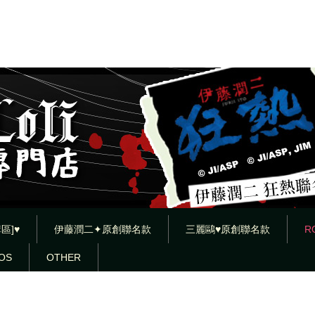
區]♥
伊藤潤二✦原創聯名款
三麗鷗♥原創聯名款
R
OS
OTHER