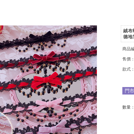
絨布
德地雷
商品
售價
款式
門
數量