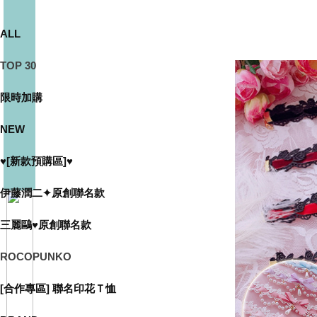
ALL
TOP 30
限時加購
NEW
♥[新款預購區]♥
伊藤潤二✦原創聯名款
三麗鷗♥原創聯名款
ROCOPUNKO
[合作專區] 聯名印花Ｔ恤