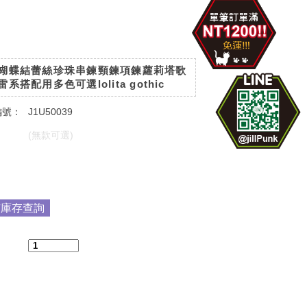
蝴蝶結蕾絲珍珠串鍊頸鍊項鍊蘿莉塔歌
系搭配用多色可選lolita gothic
編號：
J1U50039
：
(無款可選)
：
市庫存查詢
：