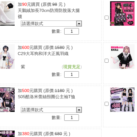
加
90
元購買
(原價:
98
元 )
天鵝絨加長70cm防滑防脫落大腿
襪
請選擇款式
數量:
加
600
元購買
(原價:
1580
元 )
C29大耳狗和洋大正風羽織
紫
(
現貨充足
)
數量:
加
500
元購買
(原價:
1180
元 )
S05酷洛米蕾絲頸圈公主袖T恤
請選擇款式
數量:
加
380
元購買
(原價:
680
元 )