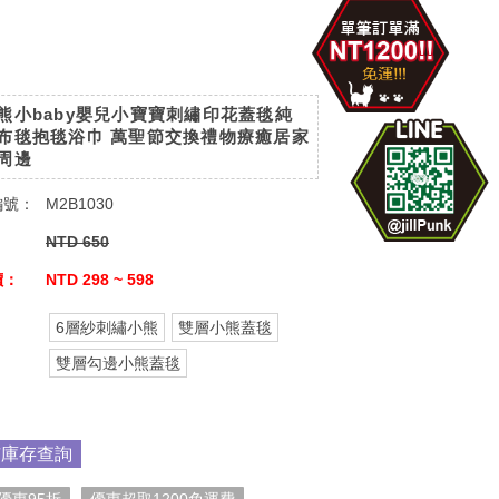
熊小baby嬰兒小寶寶刺繡印花蓋毯純
布毯抱毯浴巾 萬聖節交換禮物療癒居家
周邊
編號：
M2B1030
：
NTD 650
價：
NTD 298 ~ 598
6層紗刺繡小熊
雙層小熊蓋毯
：
雙層勾邊小熊蓋毯
市庫存查詢