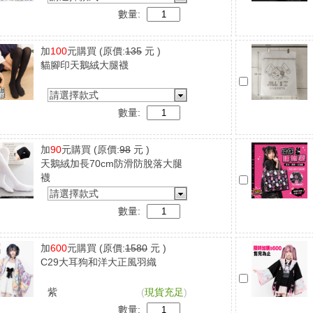
數量:
加
100
元購買
(原價:
135
元 )
貓腳印天鵝絨大腿襪
請選擇款式
數量:
加
90
元購買
(原價:
98
元 )
天鵝絨加長70cm防滑防脫落大腿
襪
請選擇款式
數量:
加
600
元購買
(原價:
1580
元 )
C29大耳狗和洋大正風羽織
紫
(
現貨充足
)
數量: