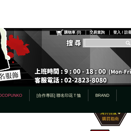
購物車
(
0
)
交易查詢
登入 / 註
OCOPUNKO
[合作專區] 聯名印花Ｔ恤
BRAND