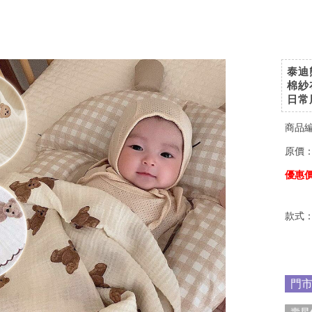
泰迪
棉紗
日常
商品
原價
優惠
款式
門