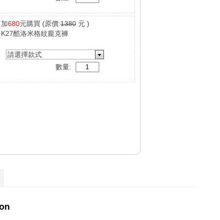
加
680
元購買
(原價:
1380
元 )
K27酷洛米格紋龐克褲
請選擇款式
數量: