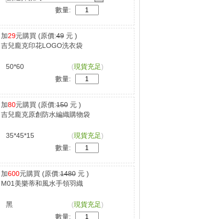
數量:
加
29
元購買
(原價:
49
元 )
吉兒龐克印花LOGO洗衣袋
50*60
(
現貨充足
)
數量:
加
80
元購買
(原價:
150
元 )
吉兒龐克原創防水編織購物袋
35*45*15
(
現貨充足
)
數量:
加
600
元購買
(原價:
1480
元 )
M01美樂蒂和風水手領羽織
黑
(
現貨充足
)
數量: