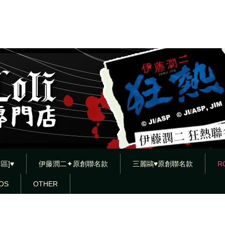
區]♥
伊藤潤二✦原創聯名款
三麗鷗♥原創聯名款
R
OS
OTHER