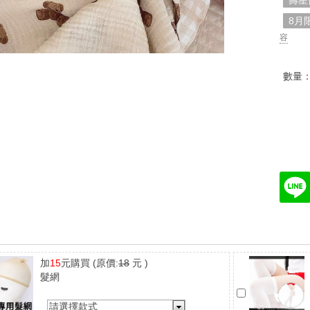
壽星
8月
容
數量
加
15
元購買
(原價:
18
元 )
髮網
請選擇款式