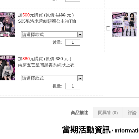
加
500
元購買
(原價:
1180
元 )
S05酷洛米蕾絲頸圈公主袖T恤
請選擇款式
數量:
加
380
元購買
(原價:
680
元 )
兩穿五芒星闇黑喪系網狀上衣
請選擇款式
數量:
商品描述
問與答
(0)
評論