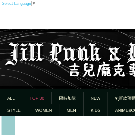
Select Language
▼
ALL
TOP 30
限時加購
NEW
♥[新款預購
STYLE
WOMEN
MEN
KIDS
ANIME&C