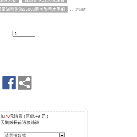
優惠95折
優惠超取1200免運費
限量滿額贈滿$5800贈美樂蒂水手服
. . . 詳細內
：
加
70
元購買
(原價:
78
元 )
天鵝絨長筒過膝絲襪
請選擇款式