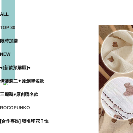
ALL
TOP 30
限時加購
NEW
♥[新款預購區]♥
伊藤潤二✦原創聯名款
三麗鷗♥原創聯名款
ROCOPUNKO
[合作專區] 聯名印花Ｔ恤