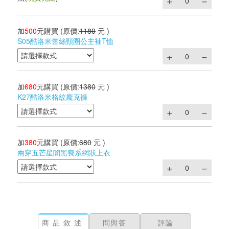
加
500
元購買
(原價:
1180
元 )
S05酷洛米蕾絲頸圈公主袖T恤
加
680
元購買
(原價:
1380
元 )
K27酷洛米格紋龐克褲
加
380
元購買
(原價:
680
元 )
兩穿五芒星闇黑喪系網狀上衣
商品敘述
問與答
評論