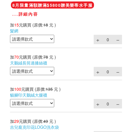
8月限量滿額贈滿$5800贈美樂蒂水手服
...詳細內容
加
15
元購買
(原價:
18
元 )
髮網
加
70
元購買
(原價:
78
元 )
天鵝絨長筒過膝絲襪
加
100
元購買
(原價:
135
元 )
貓腳印天鵝絨大腿襪
加
29
元購買
(原價:
49
元 )
吉兒龐克印花LOGO洗衣袋