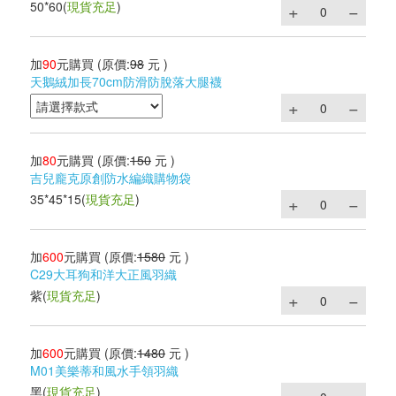
50*60
(
現貨充足
)
加
90
元購買
(原價:
98
元 )
天鵝絨加長70cm防滑防脫落大腿襪
加
80
元購買
(原價:
150
元 )
吉兒龐克原創防水編織購物袋
35*45*15
(
現貨充足
)
加
600
元購買
(原價:
1580
元 )
C29大耳狗和洋大正風羽織
紫
(
現貨充足
)
加
600
元購買
(原價:
1480
元 )
M01美樂蒂和風水手領羽織
黑
(
現貨充足
)