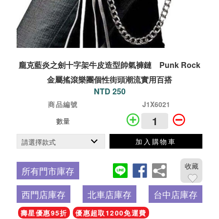
龐克藍炎之劍十字架牛皮造型帥氣褲鏈 Punk Rock
金屬搖滾樂團個性街頭潮流實用百搭
NTD 250
商品編號
J1X6021
數量
加入購物車
收藏
所有門市庫存
西門店庫存
北車店庫存
台中店庫存
壽星優惠95折
優惠超取1200免運費