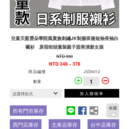
兒童天藍雲朵學院風貴族刺繡JK制服班服短袖長袖白
襯衫 原宿街頭童裝親子甜美清新女孩
NTD 390
NTD 348 ~ 378
商品編號
J3D6012
數量
加入購物車
收藏
所有門市庫存
西門店庫存
北車店庫存
台中店庫存