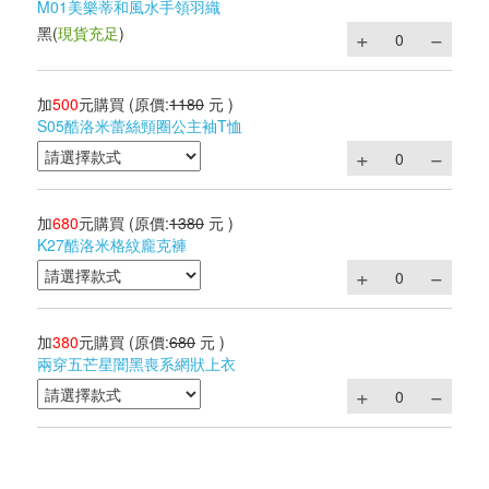
M01美樂蒂和風水手領羽織
黑
(
現貨充足
)
加
500
元購買
(原價:
1180
元 )
S05酷洛米蕾絲頸圈公主袖T恤
加
680
元購買
(原價:
1380
元 )
K27酷洛米格紋龐克褲
加
380
元購買
(原價:
680
元 )
兩穿五芒星闇黑喪系網狀上衣