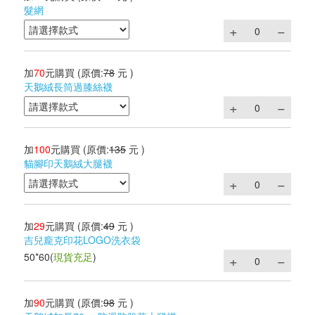
髮網
加
70
元購買
(原價:
78
元 )
天鵝絨長筒過膝絲襪
加
100
元購買
(原價:
135
元 )
貓腳印天鵝絨大腿襪
加
29
元購買
(原價:
49
元 )
吉兒龐克印花LOGO洗衣袋
50*60
(
現貨充足
)
加
90
元購買
(原價:
98
元 )