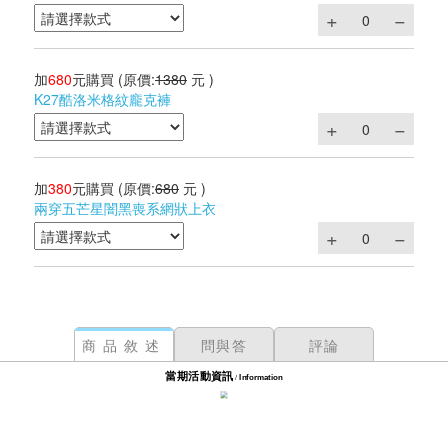
加
680
元購買
(原價:
1380
元 )
K27酷洛米格紋龐克褲
加
380
元購買
(原價:
680
元 )
兩穿五芒星闇黑喪系網狀上衣
商品敘述
問與答
評論