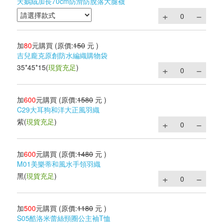
天鵝絨加長70cm防滑防脫落大腿襪
加
80
元購買
(原價:
150
元 )
吉兒龐克原創防水編織購物袋
35*45*15
(
現貨充足
)
加
600
元購買
(原價:
1580
元 )
C29大耳狗和洋大正風羽織
紫
(
現貨充足
)
加
600
元購買
(原價:
1480
元 )
M01美樂蒂和風水手領羽織
黑
(
現貨充足
)
加
500
元購買
(原價:
1180
元 )
S05酷洛米蕾絲頸圈公主袖T恤