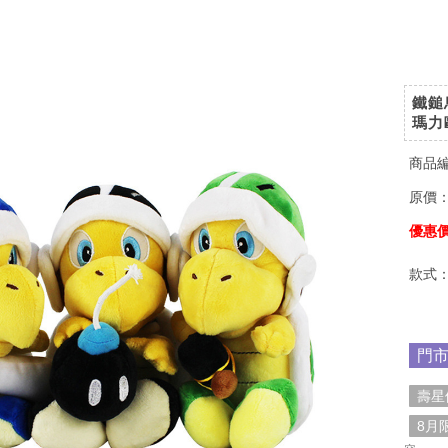
鐵鎚
瑪力
商品
原價
優惠
款式
門
壽星
8月