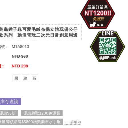
烏龜錘子龜可愛毛絨布偶立體玩偶公仔
歐系列 動漫電玩二次元日常創意周邊
編號：
M1A8013
：
NTD 360
價：
NTD 298
：
黑
綠
藍
市庫存查詢
優惠95折
優惠超取1200免運費
限量滿額贈滿$5800贈美樂蒂水手服
. . . 詳細內