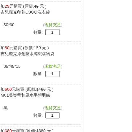
加
29
元購買
(原價:
49
元 )
吉兒龐克印花LOGO洗衣袋
50*60
(
現貨充足
)
數量:
加
80
元購買
(原價:
150
元 )
吉兒龐克原創防水編織購物袋
35*45*15
(
現貨充足
)
數量:
加
600
元購買
(原價:
1480
元 )
M01美樂蒂和風水手領羽織
黑
(
現貨充足
)
數量:
加
680
元購買
(原價:
1380
元 )