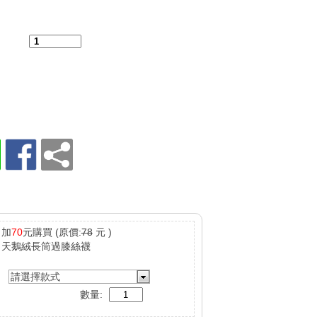
：
加
70
元購買
(原價:
78
元 )
天鵝絨長筒過膝絲襪
請選擇款式
數量: