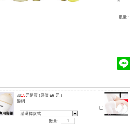
容
數量
加
15
元購買
(原價:
18
元 )
髮網
請選擇款式
數量: