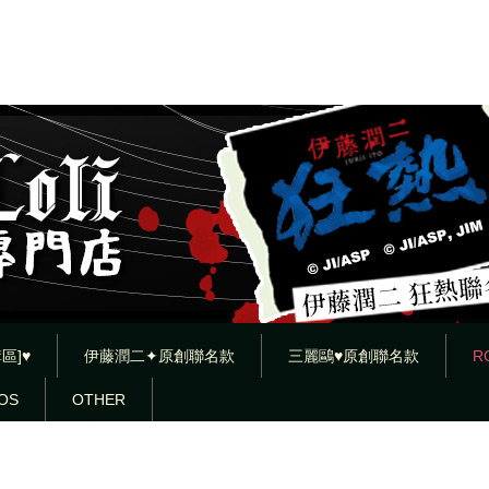
區]♥
伊藤潤二✦原創聯名款
三麗鷗♥原創聯名款
R
OS
OTHER