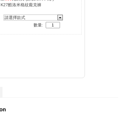
K27酷洛米格紋龐克褲
請選擇款式
數量: