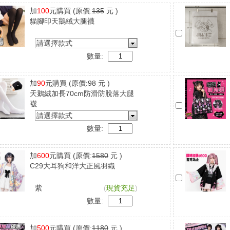
加
100
元購買
(原價:
135
元 )
貓腳印天鵝絨大腿襪
請選擇款式
數量:
加
90
元購買
(原價:
98
元 )
天鵝絨加長70cm防滑防脫落大腿
襪
請選擇款式
數量:
加
600
元購買
(原價:
1580
元 )
C29大耳狗和洋大正風羽織
紫
(
現貨充足
)
數量:
加
500
元購買
(原價:
1180
元 )