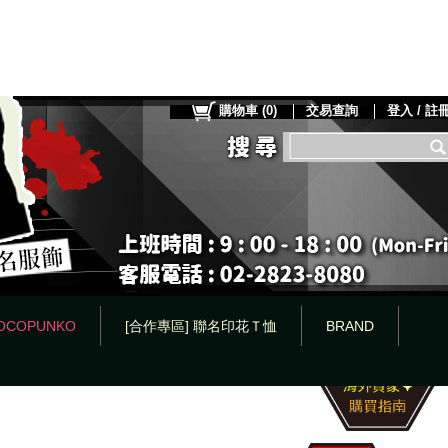
購物車
(
0
)
交易查詢
登入 / 註
OCOPUNKO
[合作專區] 聯名印花Ｔ恤
BRAND