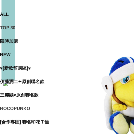
ALL
TOP 30
限時加購
NEW
♥[新款預購區]♥
伊藤潤二✦原創聯名款
三麗鷗♥原創聯名款
ROCOPUNKO
[合作專區] 聯名印花Ｔ恤