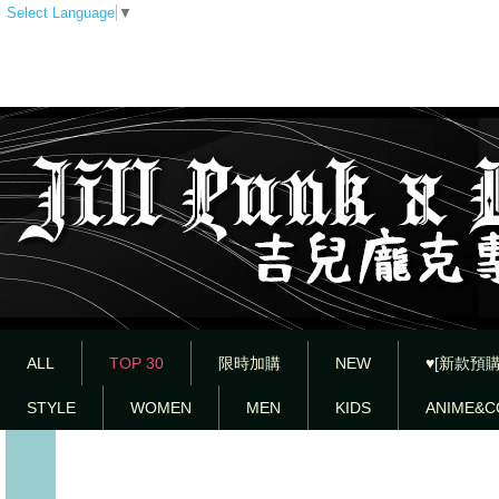
Select Language
▼
ALL
TOP 30
限時加購
NEW
♥[新款預購
STYLE
WOMEN
MEN
KIDS
ANIME&C