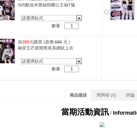
S05酷洛米蕾絲頸圈公主袖T恤
請選擇款式
數量:
加
380
元購買
(原價:
680
元 )
兩穿五芒星闇黑喪系網狀上衣
請選擇款式
數量:
商品描述
問與答
(0)
評論