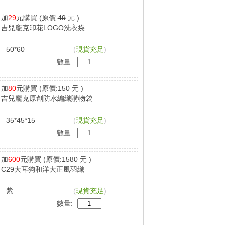
加
29
元購買
(原價:
49
元 )
吉兒龐克印花LOGO洗衣袋
50*60
(
現貨充足
)
數量:
加
80
元購買
(原價:
150
元 )
吉兒龐克原創防水編織購物袋
35*45*15
(
現貨充足
)
數量:
加
600
元購買
(原價:
1580
元 )
C29大耳狗和洋大正風羽織
紫
(
現貨充足
)
數量: