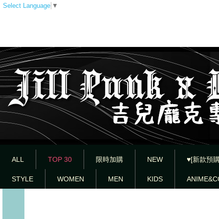
Select Language
▼
ALL
TOP 30
限時加購
NEW
♥[新款預購
STYLE
WOMEN
MEN
KIDS
ANIME&C