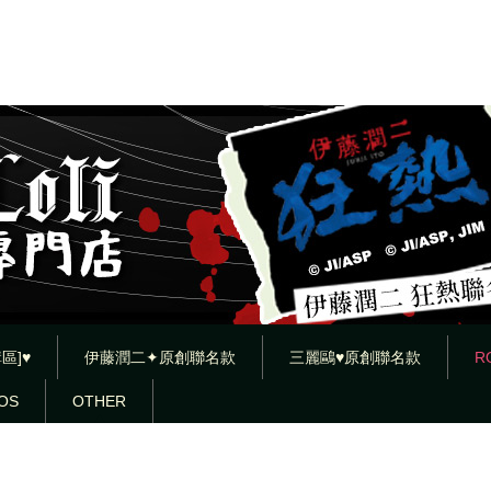
區]♥
伊藤潤二✦原創聯名款
三麗鷗♥原創聯名款
R
OS
OTHER