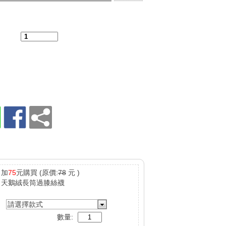
：
加
75
元購買
(原價:
78
元 )
天鵝絨長筒過膝絲襪
請選擇款式
數量: