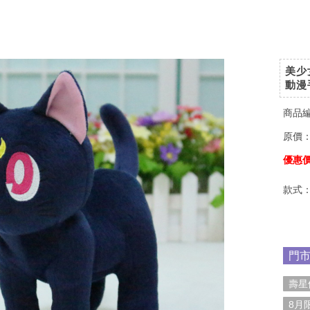
美少
動漫
商品
原價
優惠
款式
門
壽星
8月