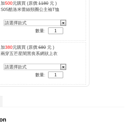
加
500
元購買
(原價:
1180
元 )
S05酷洛米蕾絲頸圈公主袖T恤
請選擇款式
數量:
加
380
元購買
(原價:
680
元 )
兩穿五芒星闇黑喪系網狀上衣
請選擇款式
數量: