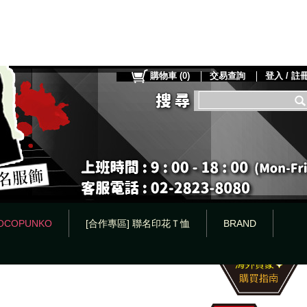
購物車
(
0
)
交易查詢
登入 / 註
OCOPUNKO
[合作專區] 聯名印花Ｔ恤
BRAND