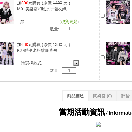
加
600
元購買
(原價:
1480
元 )
M01美樂蒂和風水手領羽織
黑
(
現貨充足
)
數量:
加
680
元購買
(原價:
1380
元 )
K27酷洛米格紋龐克褲
請選擇款式
數量:
商品描述
問與答
(0)
評論