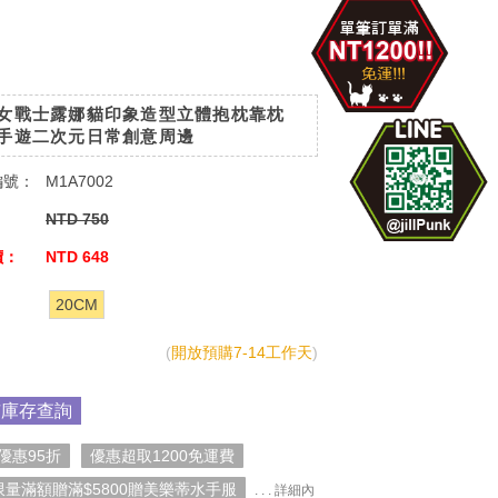
女戰士露娜貓印象造型立體抱枕靠枕
手遊二次元日常創意周邊
編號：
M1A7002
：
NTD 750
價：
NTD 648
：
20CM
(
開放預購7-14工作天
)
市庫存查詢
優惠95折
優惠超取1200免運費
限量滿額贈滿$5800贈美樂蒂水手服
. . . 詳細內