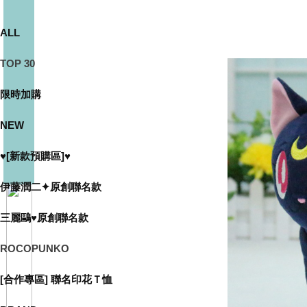
ALL
TOP 30
限時加購
NEW
♥[新款預購區]♥
伊藤潤二✦原創聯名款
三麗鷗♥原創聯名款
ROCOPUNKO
[合作專區] 聯名印花Ｔ恤