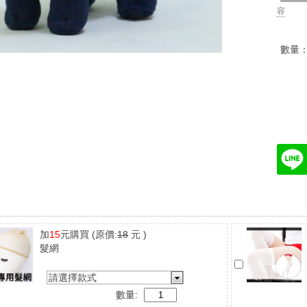
容
數量
加
15
元購買
(原價:
18
元 )
髮網
請選擇款式
數量: