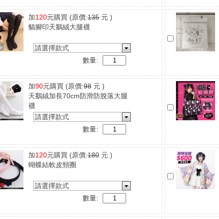
加
120
元購買
(原價:
135
元 )
貓腳印天鵝絨大腿襪
請選擇款式
數量:
加
90
元購買
(原價:
98
元 )
天鵝絨加長70cm防滑防脫落大腿
襪
請選擇款式
數量:
加
120
元購買
(原價:
180
元 )
蝴蝶結軟皮頸圈
請選擇款式
數量: