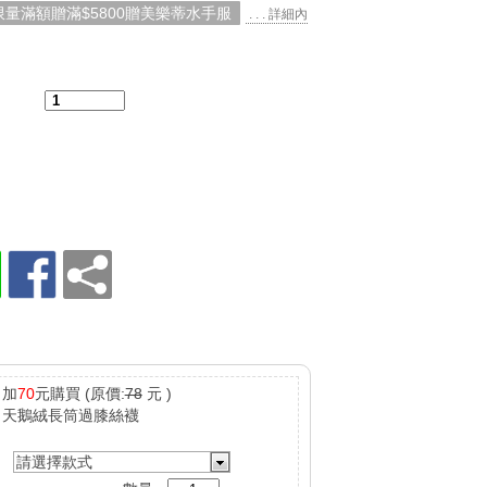
限量滿額贈滿$5800贈美樂蒂水手服
. . . 詳細內
：
加
70
元購買
(原價:
78
元 )
天鵝絨長筒過膝絲襪
請選擇款式