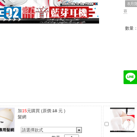
8月
容
數量
加
15
元購買
(原價:
18
元 )
髮網
請選擇款式