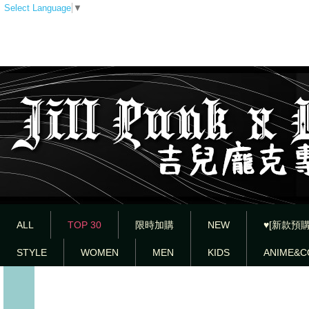
Select Language
▼
ALL
TOP 30
限時加購
NEW
♥[新款預購
STYLE
WOMEN
MEN
KIDS
ANIME&C