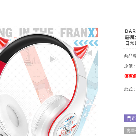
DAR
惡魔
日常
商品
原價
優惠
款式
門
壽星