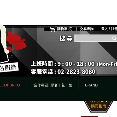
購物車
(
0
)
交易查詢
登入 / 註
OCOPUNKO
[合作專區] 聯名印花Ｔ恤
BRAND