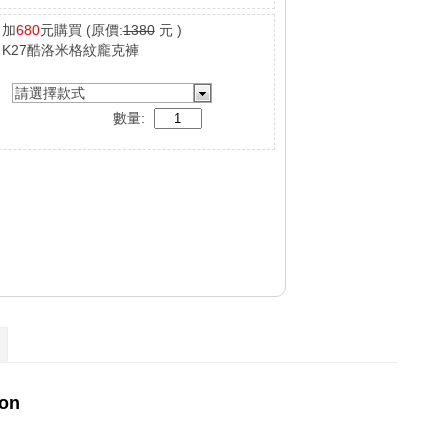
加
680
元購買
(原價:
1380
元 )
K27酷洛米格紋龐克褲
請選擇款式
數量: