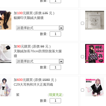
數量:
加
100
元購買
(原價:
135
元 )
貓腳印天鵝絨大腿襪
請選擇款式
數量:
加
90
元購買
(原價:
98
元 )
天鵝絨加長70cm防滑防脫落大腿
襪
請選擇款式
數量:
加
600
元購買
(原價:
1580
元 )
C29大耳狗和洋大正風羽織
紫
(
現貨充足
)
數量: