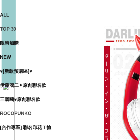
ALL
TOP 30
限時加購
NEW
♥[新款預購區]♥
伊藤潤二✦原創聯名款
三麗鷗♥原創聯名款
ROCOPUNKO
[合作專區] 聯名印花Ｔ恤