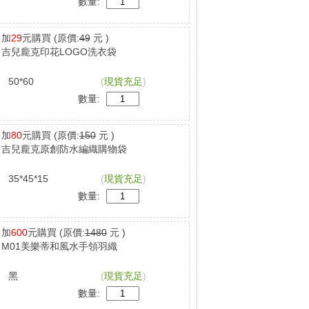
數量:
加
29
元購買
(原價:
49
元 )
吉兒龐克印花LOGO洗衣袋
50*60
(
現貨充足
)
數量:
加
80
元購買
(原價:
150
元 )
吉兒龐克原創防水編織購物袋
35*45*15
(
現貨充足
)
數量:
加
600
元購買
(原價:
1480
元 )
M01美樂蒂和風水手領羽織
黑
(
現貨充足
)
數量: