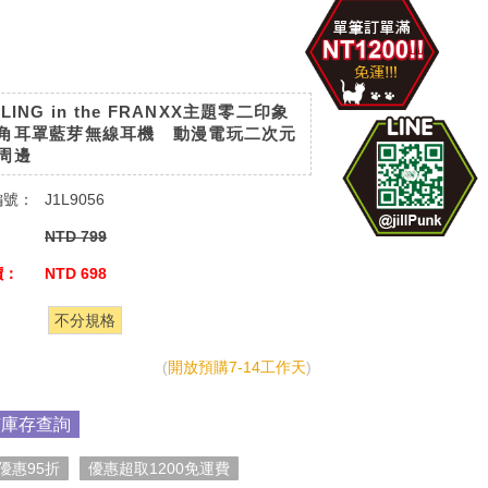
LING in the FRANXX主題零二印象
角耳罩藍芽無線耳機 動漫電玩二次元
周邊
編號：
J1L9056
：
NTD 799
價：
NTD 698
：
不分規格
(
開放預購7-14工作天
)
市庫存查詢
優惠95折
優惠超取1200免運費