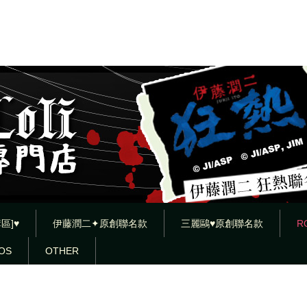
區]♥
伊藤潤二✦原創聯名款
三麗鷗♥原創聯名款
R
OS
OTHER