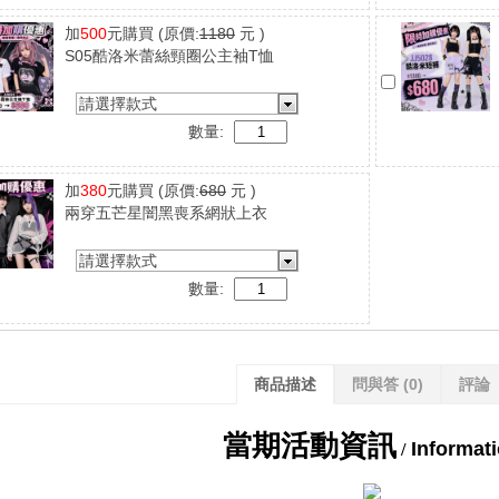
加
500
元購買
(原價:
1180
元 )
S05酷洛米蕾絲頸圈公主袖T恤
請選擇款式
數量:
加
380
元購買
(原價:
680
元 )
兩穿五芒星闇黑喪系網狀上衣
請選擇款式
數量:
商品描述
問與答
(0)
評論