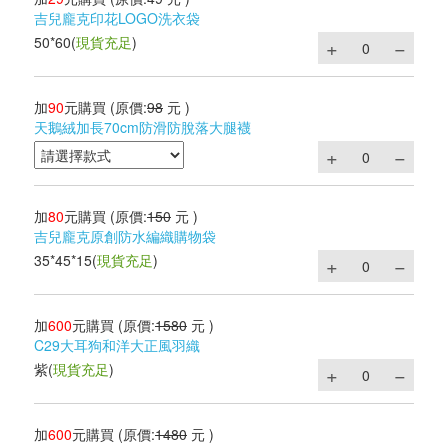
吉兒龐克印花LOGO洗衣袋
50*60
(
現貨充足
)
加
90
元購買
(原價:
98
元 )
天鵝絨加長70cm防滑防脫落大腿襪
加
80
元購買
(原價:
150
元 )
吉兒龐克原創防水編織購物袋
35*45*15
(
現貨充足
)
加
600
元購買
(原價:
1580
元 )
C29大耳狗和洋大正風羽織
紫
(
現貨充足
)
加
600
元購買
(原價:
1480
元 )