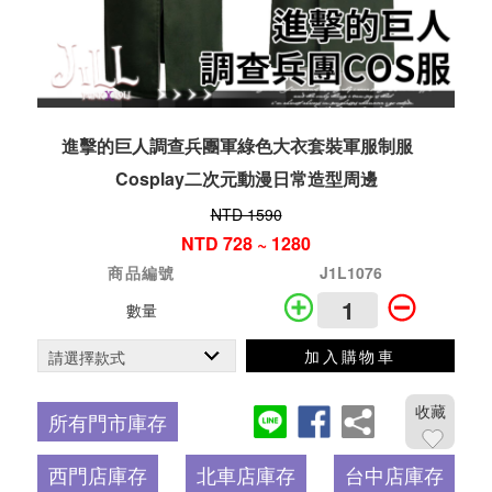
進擊的巨人調查兵團軍綠色大衣套裝軍服制服
Cosplay二次元動漫日常造型周邊
NTD 1590
NTD 728 ~ 1280
商品編號
J1L1076
數量
加入購物車
收藏
所有門市庫存
西門店庫存
北車店庫存
台中店庫存