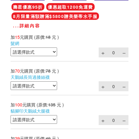
壽星優惠95折
優惠超取1200免運費
8月限量滿額贈滿$5800贈美樂蒂水手服
...詳細內容
加
15
元購買
(原價:
18
元 )
髮網
加
70
元購買
(原價:
78
元 )
天鵝絨長筒過膝絲襪
加
100
元購買
(原價:
135
元 )
貓腳印天鵝絨大腿襪
加
29
元購買
(原價:
49
元 )