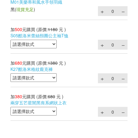
M01美樂蒂和風水手領羽織
黑
(
現貨充足
)
加
500
元購買
(原價:
1180
元 )
S05酷洛米蕾絲頸圈公主袖T恤
加
680
元購買
(原價:
1380
元 )
K27酷洛米格紋龐克褲
加
380
元購買
(原價:
680
元 )
兩穿五芒星闇黑喪系網狀上衣