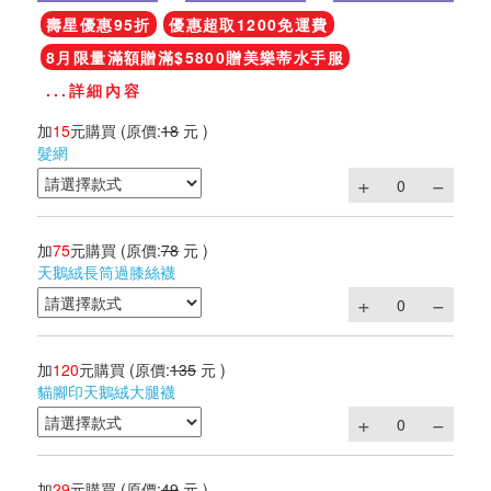
壽星優惠95折
優惠超取1200免運費
8月限量滿額贈滿$5800贈美樂蒂水手服
...詳細內容
加
15
元購買
(原價:
18
元 )
髮網
加
75
元購買
(原價:
78
元 )
天鵝絨長筒過膝絲襪
加
120
元購買
(原價:
135
元 )
貓腳印天鵝絨大腿襪
加
29
元購買
(原價:
49
元 )