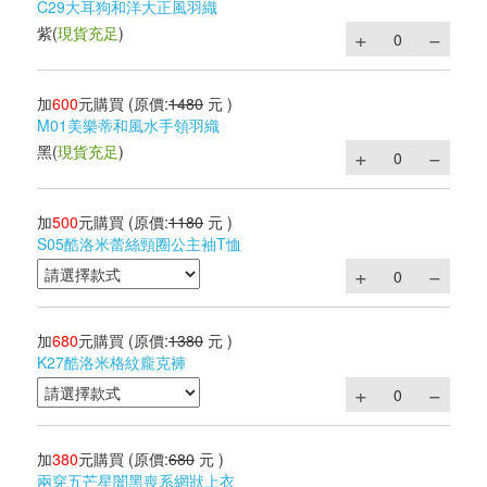
C29大耳狗和洋大正風羽織
紫
(
現貨充足
)
加
600
元購買
(原價:
1480
元 )
M01美樂蒂和風水手領羽織
黑
(
現貨充足
)
加
500
元購買
(原價:
1180
元 )
S05酷洛米蕾絲頸圈公主袖T恤
加
680
元購買
(原價:
1380
元 )
K27酷洛米格紋龐克褲
加
380
元購買
(原價:
680
元 )
兩穿五芒星闇黑喪系網狀上衣