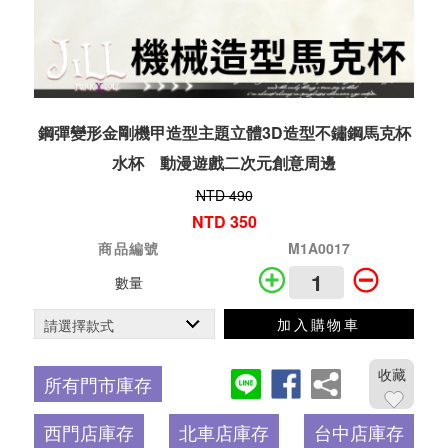
鋼彈變形金剛機甲造型主題立體3D造型不鏽鋼馬克杯
水杯 動漫遊戲二次元創意周邊
NTD 490
NTD 350
商品編號
M1A0017
數量
加入購物車
收藏
所有門市庫存
西門店庫存
北車店庫存
台中店庫存