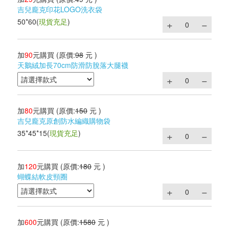
吉兒龐克印花LOGO洗衣袋
50*60
(
現貨充足
)
加
90
元購買
(原價:
98
元 )
天鵝絨加長70cm防滑防脫落大腿襪
加
80
元購買
(原價:
150
元 )
吉兒龐克原創防水編織購物袋
35*45*15
(
現貨充足
)
加
120
元購買
(原價:
180
元 )
蝴蝶結軟皮頸圈
加
600
元購買
(原價:
1580
元 )