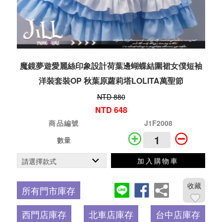
魔鏡夢遊愛麗絲印象設計荷葉邊蝴蝶結圍裙女僕短袖
洋裝套裝OP 秋葉原蘿莉塔LOLITA萬聖節
NTD 880
NTD 648
商品編號
J1F2008
數量
加入購物車
收藏
所有門市庫存
西門店庫存
北車店庫存
台中店庫存