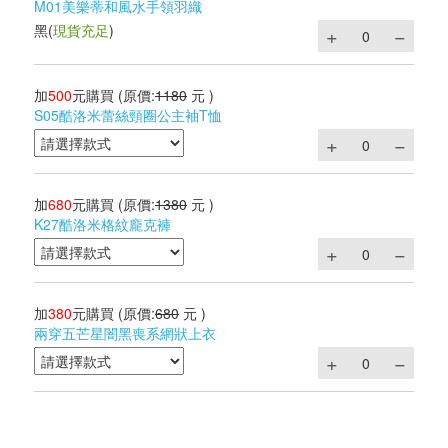
M01美樂蒂和風水手領羽織
黑
(
現貨充足
)
加
500
元購買
(原價:
1180
元 )
S05酷洛米蕾絲頸圈公主袖T恤
加
680
元購買
(原價:
1380
元 )
K27酷洛米格紋龐克褲
加
380
元購買
(原價:
680
元 )
兩穿五芒星闇黑喪系網狀上衣