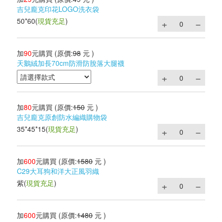
吉兒龐克印花LOGO洗衣袋
50*60
(
現貨充足
)
加
90
元購買
(原價:
98
元 )
天鵝絨加長70cm防滑防脫落大腿襪
加
80
元購買
(原價:
150
元 )
吉兒龐克原創防水編織購物袋
35*45*15
(
現貨充足
)
加
600
元購買
(原價:
1580
元 )
C29大耳狗和洋大正風羽織
紫
(
現貨充足
)
加
600
元購買
(原價:
1480
元 )