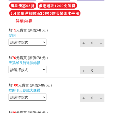
壽星優惠95折
優惠超取1200免運費
8月限量滿額贈滿$5800贈美樂蒂水手服
...詳細內容
加
15
元購買
(原價:
18
元 )
髮網
加
70
元購買
(原價:
78
元 )
天鵝絨長筒過膝絲襪
加
100
元購買
(原價:
135
元 )
貓腳印天鵝絨大腿襪
加
29
元購買
(原價:
49
元 )