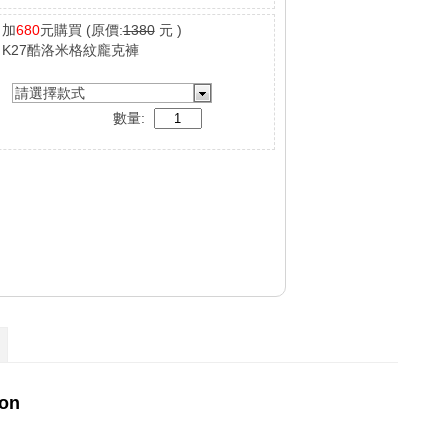
加
680
元購買
(原價:
1380
元 )
K27酷洛米格紋龐克褲
請選擇款式
數量: