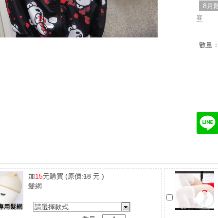
8月
容
數量
加
15
元購買
(原價:
18
元 )
髮網
請選擇款式