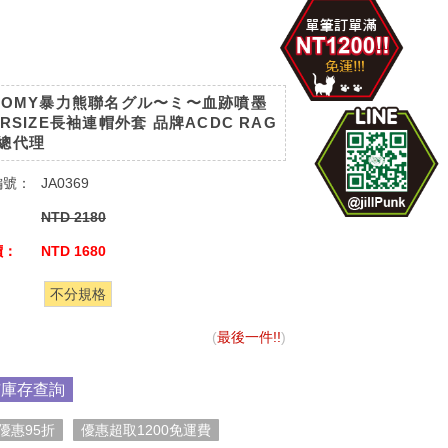
OOMY暴力熊聯名グル〜ミ〜血跡噴墨
ERSIZE長袖連帽外套 品牌ACDC RAG
總代理
編號：
JA0369
：
NTD 2180
價：
NTD 1680
：
不分規格
(
最後一件!!
)
市庫存查詢
優惠95折
優惠超取1200免運費