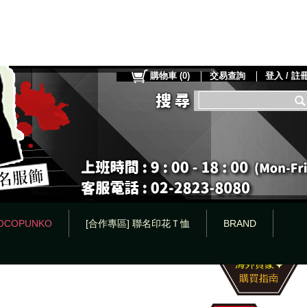
購物車
(
0
)
交易查詢
登入 / 註
OCOPUNKO
[合作專區] 聯名印花Ｔ恤
BRAND