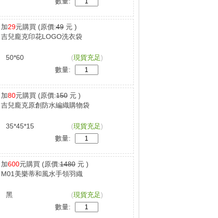
數量:
加
29
元購買
(原價:
49
元 )
吉兒龐克印花LOGO洗衣袋
50*60
(
現貨充足
)
數量:
加
80
元購買
(原價:
150
元 )
吉兒龐克原創防水編織購物袋
35*45*15
(
現貨充足
)
數量:
加
600
元購買
(原價:
1480
元 )
M01美樂蒂和風水手領羽織
黑
(
現貨充足
)
數量: