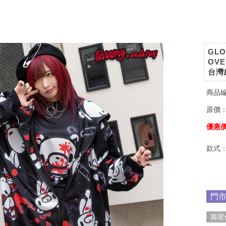
GL
OV
台灣
商品
原價
優惠
款式
門
壽星