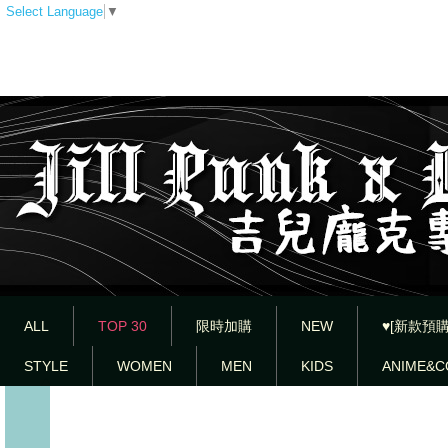
Select Language
▼
ALL
TOP 30
限時加購
NEW
♥[新款預購
STYLE
WOMEN
MEN
KIDS
ANIME&C