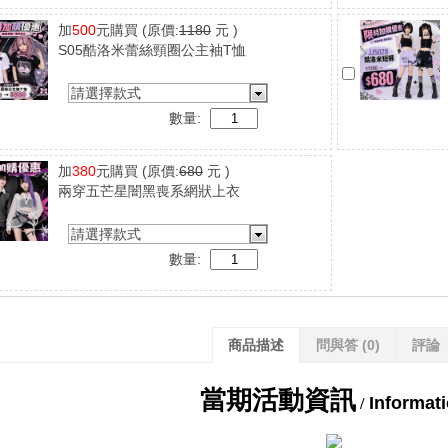
加
500
元購買
(原價:
1180
元 )
S05酷洛米蕾絲頸圈公主袖T恤
請選擇款式
數量:
加
380
元購買
(原價:
680
元 )
兩穿五芒星闇黑喪系網狀上衣
請選擇款式
數量:
商品描述
問與答
(0)
評論