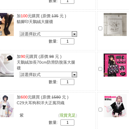
數量:
加
100
元購買
(原價:
135
元 )
貓腳印天鵝絨大腿襪
請選擇款式
數量:
加
90
元購買
(原價:
98
元 )
天鵝絨加長70cm防滑防脫落大腿
襪
請選擇款式
數量:
加
600
元購買
(原價:
1580
元 )
C29大耳狗和洋大正風羽織
紫
(
現貨充足
)
數量: