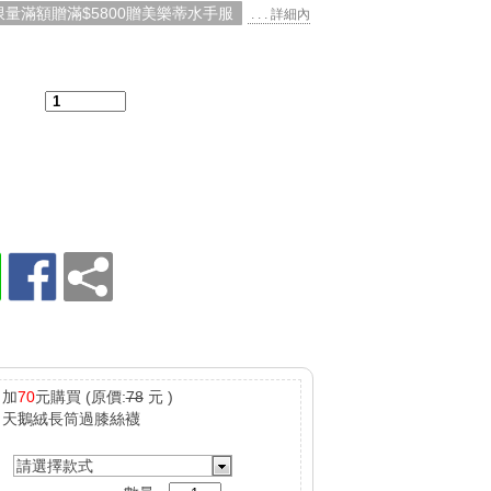
限量滿額贈滿$5800贈美樂蒂水手服
. . . 詳細內
：
加
70
元購買
(原價:
78
元 )
天鵝絨長筒過膝絲襪
請選擇款式