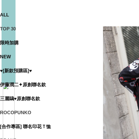
ALL
TOP 30
限時加購
NEW
♥[新款預購區]♥
伊藤潤二✦原創聯名款
三麗鷗♥原創聯名款
ROCOPUNKO
[合作專區] 聯名印花Ｔ恤