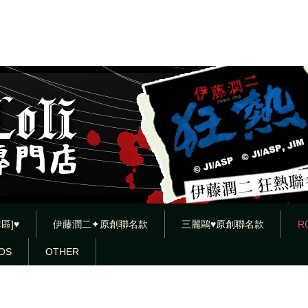
區]♥
伊藤潤二✦原創聯名款
三麗鷗♥原創聯名款
R
OS
OTHER