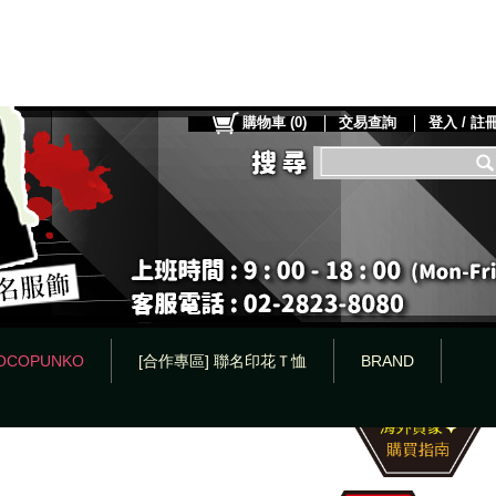
購物車
(
0
)
交易查詢
登入 / 註
OCOPUNKO
[合作專區] 聯名印花Ｔ恤
BRAND