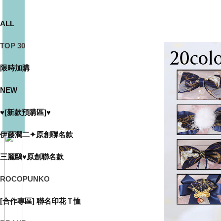
ALL
TOP 30
限時加購
NEW
♥[新款預購區]♥
伊藤潤二✦原創聯名款
三麗鷗♥原創聯名款
ROCOPUNKO
[合作專區] 聯名印花Ｔ恤