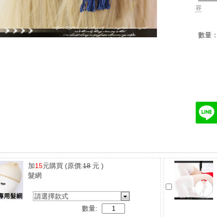
容
數量
加
15
元購買
(原價:
18
元 )
髮網
請選擇款式
數量: