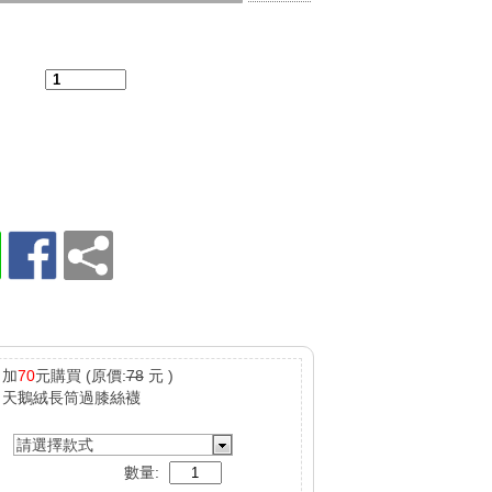
：
加
70
元購買
(原價:
78
元 )
天鵝絨長筒過膝絲襪
請選擇款式
數量: