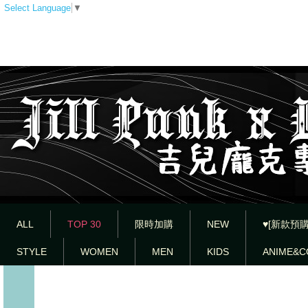
Select Language
▼
ALL
TOP 30
限時加購
NEW
♥[新款預購
STYLE
WOMEN
MEN
KIDS
ANIME&C