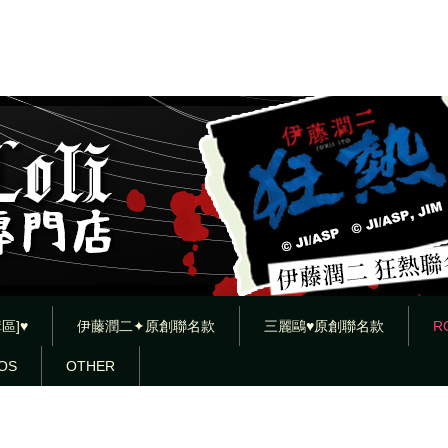
區]♥
伊藤潤二✦原創聯名款
三麗鷗♥原創聯名款
R
OS
OTHER