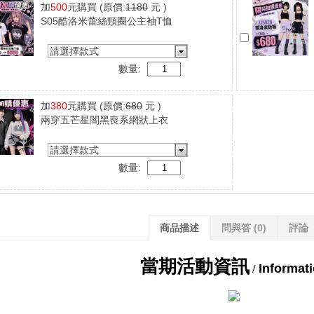
加
500
元購買
(原價:
1180
元 )
S05酷洛米蕾絲頸圈公主袖T恤
請選擇款式
數量:
加
380
元購買
(原價:
680
元 )
兩穿五芒星闇黑喪系網狀上衣
請選擇款式
數量:
商品描述
問與答
(0)
評論