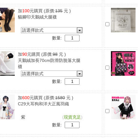
加
100
元購買
(原價:
135
元 )
貓腳印天鵝絨大腿襪
請選擇款式
數量:
加
90
元購買
(原價:
98
元 )
天鵝絨加長70cm防滑防脫落大腿
襪
請選擇款式
數量:
加
600
元購買
(原價:
1580
元 )
C29大耳狗和洋大正風羽織
紫
(
現貨充足
)
數量: