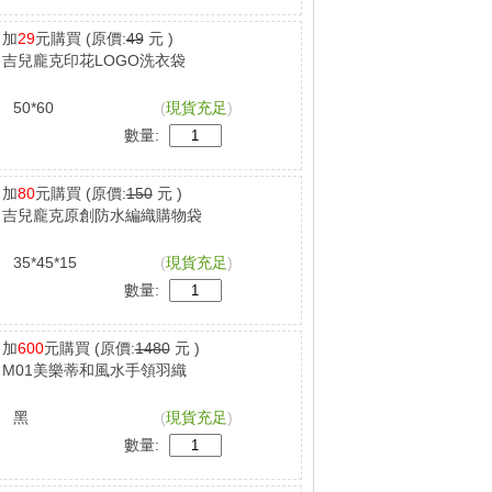
加
29
元購買
(原價:
49
元 )
吉兒龐克印花LOGO洗衣袋
50*60
(
現貨充足
)
數量:
加
80
元購買
(原價:
150
元 )
吉兒龐克原創防水編織購物袋
35*45*15
(
現貨充足
)
數量:
加
600
元購買
(原價:
1480
元 )
M01美樂蒂和風水手領羽織
黑
(
現貨充足
)
數量: