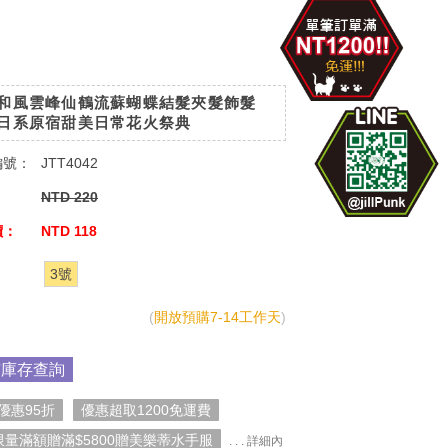
和風雲峰仙鶴流蘇蝴蝶結髮夾髮飾髮
日系原宿甜美日常花火祭典
編號：
JTT4042
：
NTD 220
價：
NTD 118
：
3號
(
開放預購7-14工作天
)
市庫存查詢
優惠95折
優惠超取1200免運費
限量滿額贈滿$5800贈美樂蒂水手服
. . . 詳細內