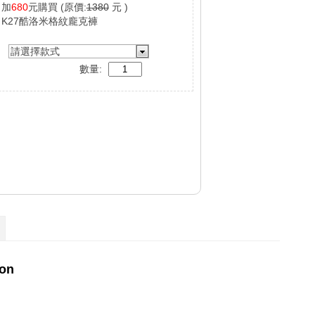
加
680
元購買
(原價:
1380
元 )
K27酷洛米格紋龐克褲
請選擇款式
數量: