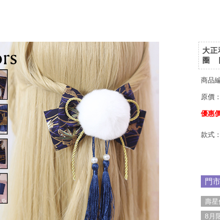
大正
圈 
商品
原價
優惠
款式
門
壽星
8月