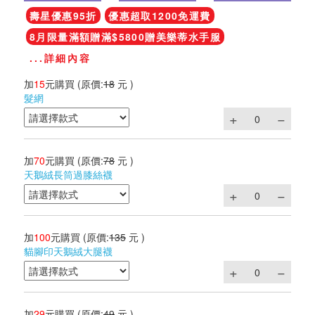
壽星優惠95折
優惠超取1200免運費
8月限量滿額贈滿$5800贈美樂蒂水手服
...詳細內容
加
15
元購買
(原價:
18
元 )
髮網
加
70
元購買
(原價:
78
元 )
天鵝絨長筒過膝絲襪
加
100
元購買
(原價:
135
元 )
貓腳印天鵝絨大腿襪
加
29
元購買
(原價:
49
元 )