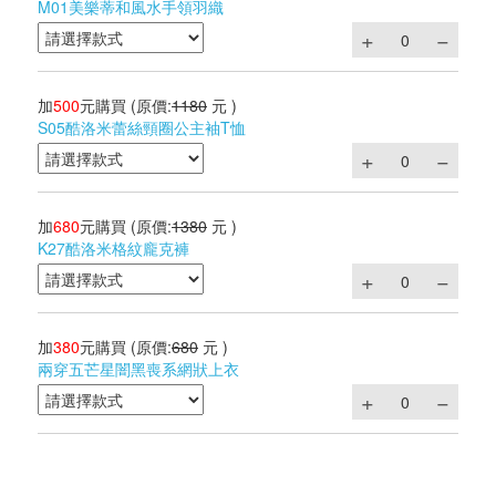
M01美樂蒂和風水手領羽織
加
500
元購買
(原價:
1180
元 )
S05酷洛米蕾絲頸圈公主袖T恤
加
680
元購買
(原價:
1380
元 )
K27酷洛米格紋龐克褲
加
380
元購買
(原價:
680
元 )
兩穿五芒星闇黑喪系網狀上衣