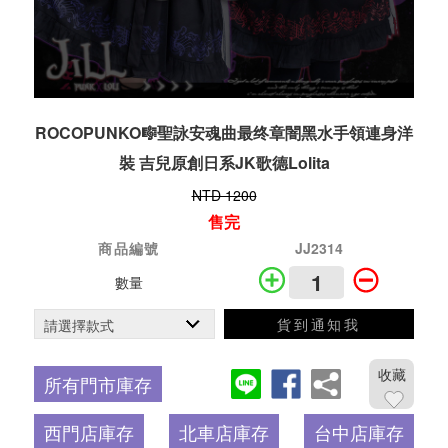
ROCOPUNKO🎼聖詠安魂曲最终章闇黑水手領連身洋
裝 吉兒原創日系JK歌德Lolita
NTD 1200
售完
商品編號
JJ2314
數量
貨到通知我
收藏
所有門市庫存
西門店庫存
北車店庫存
台中店庫存