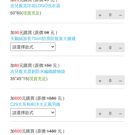
吉兒龐克印花LOGO洗衣袋
50*60
(
現貨充足
)
加
90
元購買
(原價:
98
元 )
天鵝絨加長70cm防滑防脫落大腿襪
加
80
元購買
(原價:
150
元 )
吉兒龐克原創防水編織購物袋
35*45*15
(
現貨充足
)
加
600
元購買
(原價:
1580
元 )
C29大耳狗和洋大正風羽織
加
600
元購買
(原價:
1480
元 )