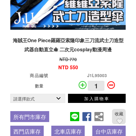
海賊王One Piece羅羅亞索隆印象三刀流武士刀造型
武器自動直立傘 二次元cosplay動漫周邊
NTD 770
NTD 550
商品編號
J1L95003
數量
加入購物車
收藏
所有門市庫存
西門店庫存
北車店庫存
台中店庫存