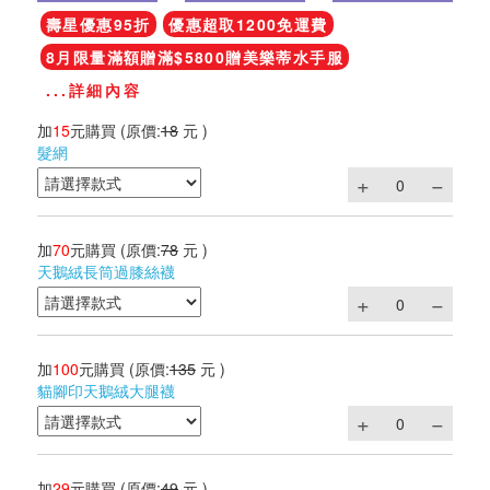
壽星優惠95折
優惠超取1200免運費
8月限量滿額贈滿$5800贈美樂蒂水手服
...詳細內容
加
15
元購買
(原價:
18
元 )
髮網
加
70
元購買
(原價:
78
元 )
天鵝絨長筒過膝絲襪
加
100
元購買
(原價:
135
元 )
貓腳印天鵝絨大腿襪
加
29
元購買
(原價:
49
元 )