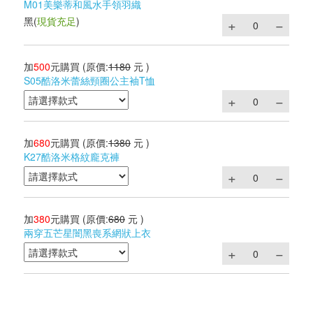
M01美樂蒂和風水手領羽織
黑
(
現貨充足
)
加
500
元購買
(原價:
1180
元 )
S05酷洛米蕾絲頸圈公主袖T恤
加
680
元購買
(原價:
1380
元 )
K27酷洛米格紋龐克褲
加
380
元購買
(原價:
680
元 )
兩穿五芒星闇黑喪系網狀上衣