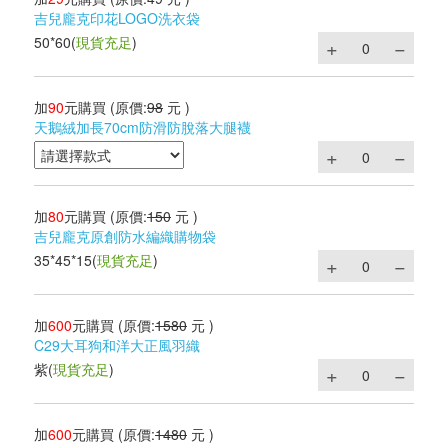
吉兒龐克印花LOGO洗衣袋
50*60
(
現貨充足
)
加
90
元購買
(原價:
98
元 )
天鵝絨加長70cm防滑防脫落大腿襪
加
80
元購買
(原價:
150
元 )
吉兒龐克原創防水編織購物袋
35*45*15
(
現貨充足
)
加
600
元購買
(原價:
1580
元 )
C29大耳狗和洋大正風羽織
紫
(
現貨充足
)
加
600
元購買
(原價:
1480
元 )