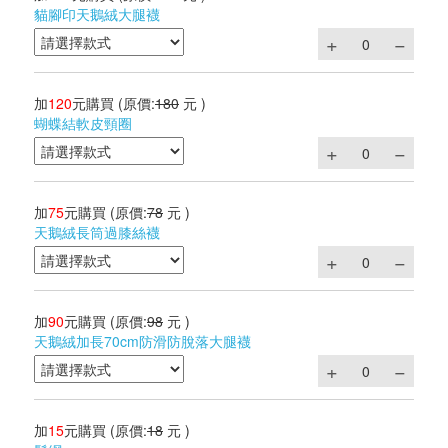
貓腳印天鵝絨大腿襪
加
120
元購買
(原價:
180
元 )
蝴蝶結軟皮頸圈
加
75
元購買
(原價:
78
元 )
天鵝絨長筒過膝絲襪
加
90
元購買
(原價:
98
元 )
天鵝絨加長70cm防滑防脫落大腿襪
加
15
元購買
(原價:
18
元 )