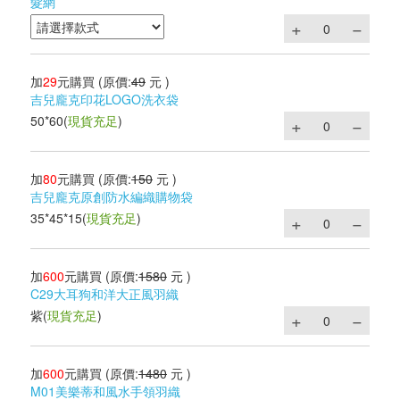
髮網
加
29
元購買
(原價:
49
元 )
吉兒龐克印花LOGO洗衣袋
50*60
(
現貨充足
)
加
80
元購買
(原價:
150
元 )
吉兒龐克原創防水編織購物袋
35*45*15
(
現貨充足
)
加
600
元購買
(原價:
1580
元 )
C29大耳狗和洋大正風羽織
紫
(
現貨充足
)
加
600
元購買
(原價:
1480
元 )
M01美樂蒂和風水手領羽織