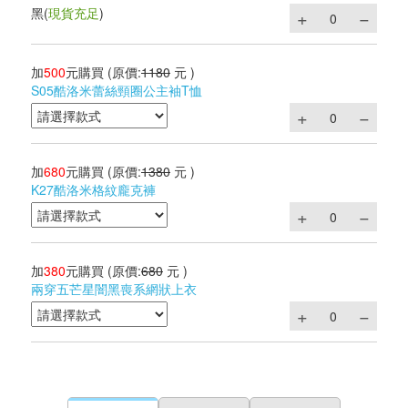
黑
(
現貨充足
)
加
500
元購買
(原價:
1180
元 )
S05酷洛米蕾絲頸圈公主袖T恤
加
680
元購買
(原價:
1380
元 )
K27酷洛米格紋龐克褲
加
380
元購買
(原價:
680
元 )
兩穿五芒星闇黑喪系網狀上衣