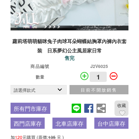
蘿莉塔萌萌貓咪兔子肉球耳朵蝴蝶結胸罩內褲內衣套
裝 日系夢幻公主風居家日常
售完
商品編號
J2V6025
數量
目前不開放銷售
收藏
所有門市庫存
西門店庫存
北車店庫存
台中店庫存
加
120
元購買
(原價:
135
元 )