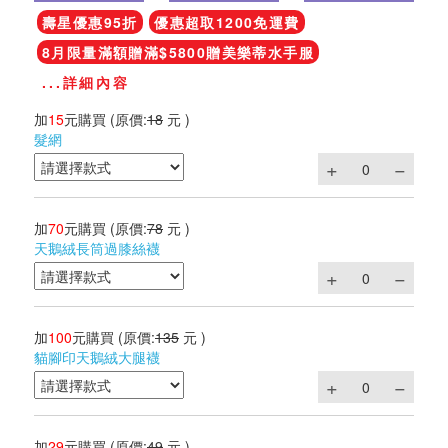
壽星優惠95折
優惠超取1200免運費
8月限量滿額贈滿$5800贈美樂蒂水手服
...詳細內容
加
15
元購買
(原價:
18
元 )
髮網
加
70
元購買
(原價:
78
元 )
天鵝絨長筒過膝絲襪
加
100
元購買
(原價:
135
元 )
貓腳印天鵝絨大腿襪
加
29
元購買
(原價:
49
元 )