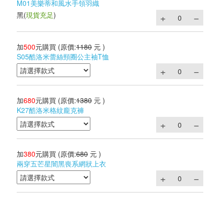
M01美樂蒂和風水手領羽織
黑
(
現貨充足
)
加
500
元購買
(原價:
1180
元 )
S05酷洛米蕾絲頸圈公主袖T恤
加
680
元購買
(原價:
1380
元 )
K27酷洛米格紋龐克褲
加
380
元購買
(原價:
680
元 )
兩穿五芒星闇黑喪系網狀上衣