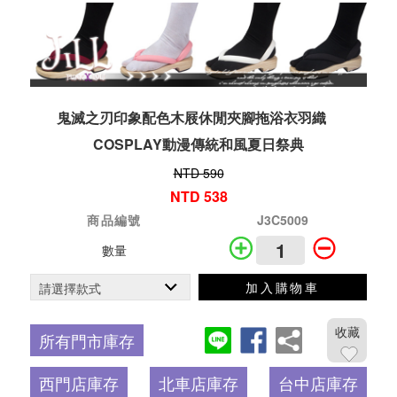
鬼滅之刃印象配色木屐休閒夾腳拖浴衣羽織
COSPLAY動漫傳統和風夏日祭典
NTD 590
NTD 538
商品編號
J3C5009
數量
加入購物車
收藏
所有門市庫存
西門店庫存
北車店庫存
台中店庫存