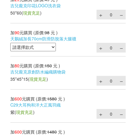
吉兒龐克印花LOGO洗衣袋
50*60
(
現貨充足
)
加
90
元購買
(原價:
98
元 )
天鵝絨加長70cm防滑防脫落大腿襪
加
80
元購買
(原價:
150
元 )
吉兒龐克原創防水編織購物袋
35*45*15
(
現貨充足
)
加
600
元購買
(原價:
1580
元 )
C29大耳狗和洋大正風羽織
紫
(
現貨充足
)
加
600
元購買
(原價:
1480
元 )