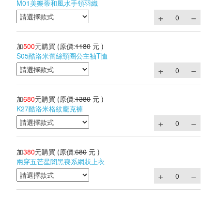
M01美樂蒂和風水手領羽織
加
500
元購買
(原價:
1180
元 )
S05酷洛米蕾絲頸圈公主袖T恤
加
680
元購買
(原價:
1380
元 )
K27酷洛米格紋龐克褲
加
380
元購買
(原價:
680
元 )
兩穿五芒星闇黑喪系網狀上衣