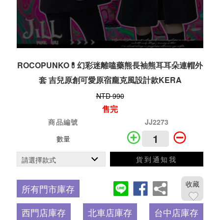
ROCOPUNKO💊幻彩迷離嗑藥熊長袖熊耳耳朵連帽外
套 吉兒原創可愛原宿龐克風設計款KERA
NTD 990
售完
商品編號
JJ2273
數量
貨到通知我
收藏
所有門市庫存
西門店庫存
北車店庫存
台中店庫存