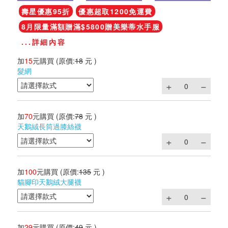
壽星優惠95折
優惠超取1200免運費
8月限量滿額贈滿$5800贈美樂蒂水手服
...詳細內容
加
15
元購買
(原價:
18
元 )
髮網
加
70
元購買
(原價:
78
元 )
天鵝絨長筒過膝絲襪
加
100
元購買
(原價:
135
元 )
貓腳印天鵝絨大腿襪
加
29
元購買
(原價:
49
元 )