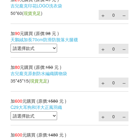
吉兒龐克印花LOGO洗衣袋
50*60
(
現貨充足
)
加
90
元購買
(原價:
98
元 )
天鵝絨加長70cm防滑防脫落大腿襪
加
80
元購買
(原價:
150
元 )
吉兒龐克原創防水編織購物袋
35*45*15
(
現貨充足
)
加
600
元購買
(原價:
1580
元 )
C29大耳狗和洋大正風羽織
加
600
元購買
(原價:
1480
元 )