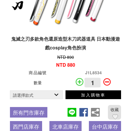
鬼滅之刃多款角色還原造型木刀武器道具 日本動漫遊
戲cosplay角色扮演
NTD 890
NTD 880
商品編號
J1L8534
數量
加入購物車
收藏
所有門市庫存
西門店庫存
北車店庫存
台中店庫存