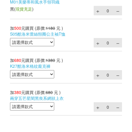
M01美樂蒂和風水手領羽織
黑
(
現貨充足
)
加
500
元購買
(原價:
1180
元 )
S05酷洛米蕾絲頸圈公主袖T恤
加
680
元購買
(原價:
1380
元 )
K27酷洛米格紋龐克褲
加
380
元購買
(原價:
680
元 )
兩穿五芒星闇黑喪系網狀上衣