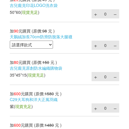
吉兒龐克印花LOGO洗衣袋
50*60
(
現貨充足
)
加
90
元購買
(原價:
98
元 )
天鵝絨加長70cm防滑防脫落大腿襪
加
80
元購買
(原價:
150
元 )
吉兒龐克原創防水編織購物袋
35*45*15
(
現貨充足
)
加
600
元購買
(原價:
1580
元 )
C29大耳狗和洋大正風羽織
紫
(
現貨充足
)
加
600
元購買
(原價:
1480
元 )