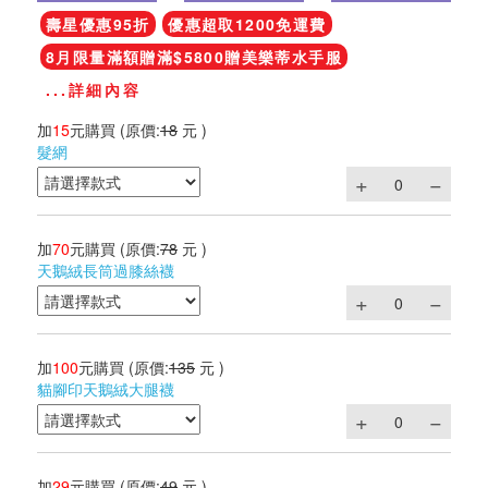
壽星優惠95折
優惠超取1200免運費
8月限量滿額贈滿$5800贈美樂蒂水手服
...詳細內容
加
15
元購買
(原價:
18
元 )
髮網
加
70
元購買
(原價:
78
元 )
天鵝絨長筒過膝絲襪
加
100
元購買
(原價:
135
元 )
貓腳印天鵝絨大腿襪
加
29
元購買
(原價:
49
元 )