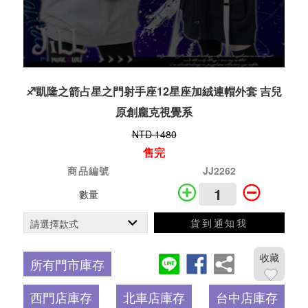
♐凱隆之箭占星之門射手座12星座加絨連帽外套 吉兒
原創龐克視覺系
NTD 1480
售完
商品編號
JJ2262
數量
貨到通知我
收藏
所有門市庫存
西門店庫存
北車店庫存
台中店庫存