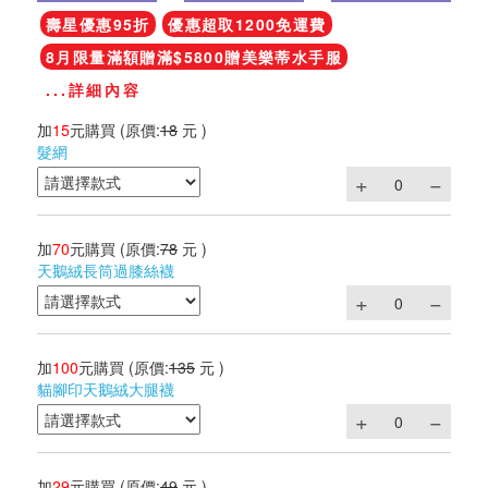
壽星優惠95折
優惠超取1200免運費
8月限量滿額贈滿$5800贈美樂蒂水手服
...詳細內容
加
15
元購買
(原價:
18
元 )
髮網
加
70
元購買
(原價:
78
元 )
天鵝絨長筒過膝絲襪
加
100
元購買
(原價:
135
元 )
貓腳印天鵝絨大腿襪
加
29
元購買
(原價:
49
元 )