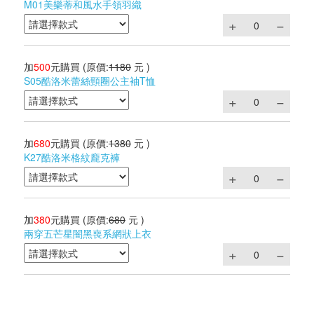
M01美樂蒂和風水手領羽織
加
500
元購買
(原價:
1180
元 )
S05酷洛米蕾絲頸圈公主袖T恤
加
680
元購買
(原價:
1380
元 )
K27酷洛米格紋龐克褲
加
380
元購買
(原價:
680
元 )
兩穿五芒星闇黑喪系網狀上衣