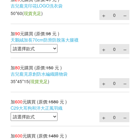
吉兒龐克印花LOGO洗衣袋
50*60
(
現貨充足
)
加
90
元購買
(原價:
98
元 )
天鵝絨加長70cm防滑防脫落大腿襪
加
80
元購買
(原價:
150
元 )
吉兒龐克原創防水編織購物袋
35*45*15
(
現貨充足
)
加
600
元購買
(原價:
1580
元 )
C29大耳狗和洋大正風羽織
加
600
元購買
(原價:
1480
元 )