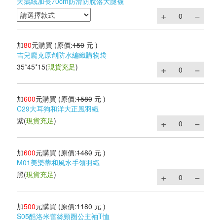
天鵝絨加長70cm防滑防脫落大腿襪
加
80
元購買
(原價:
150
元 )
吉兒龐克原創防水編織購物袋
35*45*15
(
現貨充足
)
加
600
元購買
(原價:
1580
元 )
C29大耳狗和洋大正風羽織
紫
(
現貨充足
)
加
600
元購買
(原價:
1480
元 )
M01美樂蒂和風水手領羽織
黑
(
現貨充足
)
加
500
元購買
(原價:
1180
元 )
S05酷洛米蕾絲頸圈公主袖T恤