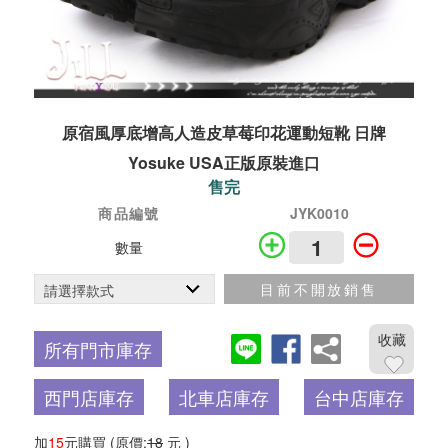
原宿風厚底增高人造皮草莓印花運動短靴 日牌
Yosuke USA正版原裝進口
售完
商品編號
JYK0010
數量
目前不開放銷售
收藏
所有門市庫存
西門店庫存
北車店庫存
台中店庫存
加
15
元購買
(原價:
18
元 )