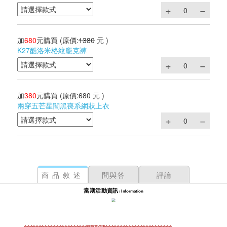
加
680
元購買
(原價:
1380
元 )
K27酷洛米格紋龐克褲
加
380
元購買
(原價:
680
元 )
兩穿五芒星闇黑喪系網狀上衣
商品敘述
問與答
評論