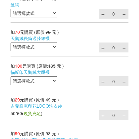
髮網
加
70
元購買
(原價:
78
元 )
天鵝絨長筒過膝絲襪
加
100
元購買
(原價:
135
元 )
貓腳印天鵝絨大腿襪
加
29
元購買
(原價:
49
元 )
吉兒龐克印花LOGO洗衣袋
50*60
(
現貨充足
)
加
90
元購買
(原價:
98
元 )