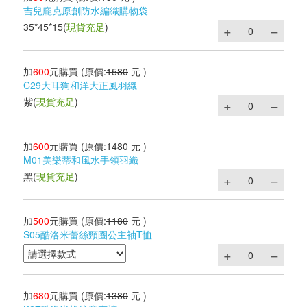
吉兒龐克原創防水編織購物袋
35*45*15
(
現貨充足
)
加
600
元購買
(原價:
1580
元 )
C29大耳狗和洋大正風羽織
紫
(
現貨充足
)
加
600
元購買
(原價:
1480
元 )
M01美樂蒂和風水手領羽織
黑
(
現貨充足
)
加
500
元購買
(原價:
1180
元 )
S05酷洛米蕾絲頸圈公主袖T恤
加
680
元購買
(原價:
1380
元 )