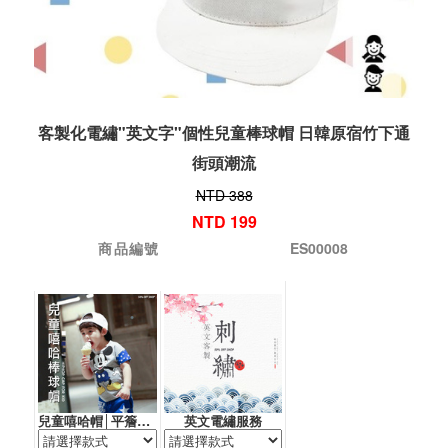
客製化電繡"英文字"個性兒童棒球帽 日韓原宿竹下通
街頭潮流
NTD 388
NTD 199
商品編號
ES00008
兒童嘻哈帽│平簷帽│鴨舌帽
英文電繡服務