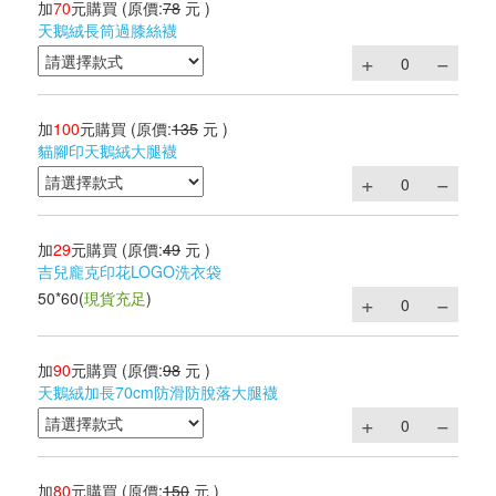
加
70
元購買
(原價:
78
元 )
天鵝絨長筒過膝絲襪
加
100
元購買
(原價:
135
元 )
貓腳印天鵝絨大腿襪
加
29
元購買
(原價:
49
元 )
吉兒龐克印花LOGO洗衣袋
50*60
(
現貨充足
)
加
90
元購買
(原價:
98
元 )
天鵝絨加長70cm防滑防脫落大腿襪
加
80
元購買
(原價:
150
元 )