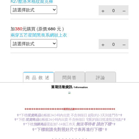
K27酷洛米格紋龐克褲
加
380
元購買
(原價:
680
元 )
兩穿五芒星闇黑喪系網狀上衣
商品敘述
問與答
評論