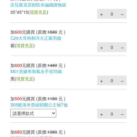
吉兒龐克原創防水編織購物袋
35*45*15
(
現貨充足
)
加
600
元購買
(原價:
1580
元 )
C29大耳狗和洋大正風羽織
紫
(
現貨充足
)
加
600
元購買
(原價:
1480
元 )
M01美樂蒂和風水手領羽織
黑
(
現貨充足
)
加
500
元購買
(原價:
1180
元 )
S05酷洛米蕾絲頸圈公主袖T恤
加
680
元購買
(原價:
1380
元 )