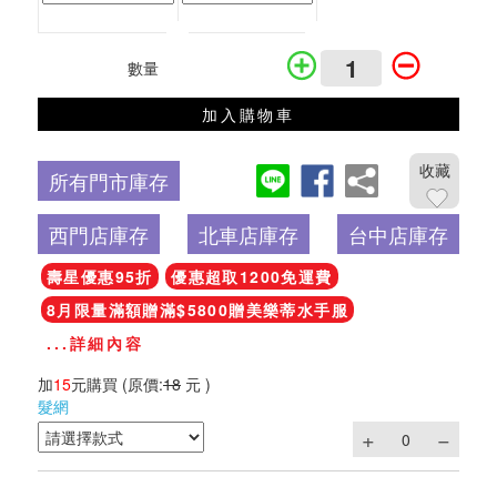
數量
加入購物車
收藏
所有門市庫存
西門店庫存
北車店庫存
台中店庫存
壽星優惠95折
優惠超取1200免運費
8月限量滿額贈滿$5800贈美樂蒂水手服
...詳細內容
加
15
元購買
(原價:
18
元 )
髮網