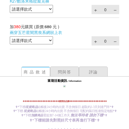
K27酷洛米格紋龐克褲
加
380
元購買
(原價:
680
元 )
兩穿五芒星闇黑喪系網狀上衣
商品敘述
問與答
評論