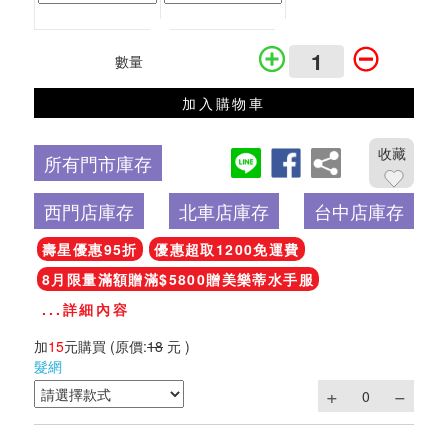
數量
加入購物車
收藏
所有門市庫存
西門店庫存
北車店庫存
台中店庫存
壽星優惠95折
優惠超取1200免運費
8月限量滿額贈滿$5800贈美樂蒂水手服
...詳細內容
加
15
元購買
(原價:
18
元 )
髮網