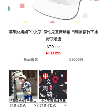
客製化電繡"中文字"個性兒童棒球帽 日韓原宿竹下通
街頭潮流
NTD 388
NTD 299
商品編號
ES00009
兒童嘻哈帽│平簷帽│鴨舌帽
中文客製電繡服務