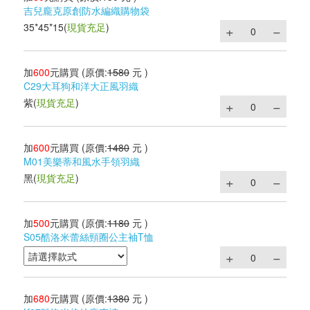
吉兒龐克原創防水編織購物袋
35*45*15
(
現貨充足
)
加
600
元購買
(原價:
1580
元 )
C29大耳狗和洋大正風羽織
紫
(
現貨充足
)
加
600
元購買
(原價:
1480
元 )
M01美樂蒂和風水手領羽織
黑
(
現貨充足
)
加
500
元購買
(原價:
1180
元 )
S05酷洛米蕾絲頸圈公主袖T恤
加
680
元購買
(原價:
1380
元 )