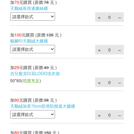
加
70
元購買
(原價:
78
元 )
天鵝絨長筒過膝絲襪
加
100
元購買
(原價:
135
元 )
貓腳印天鵝絨大腿襪
加
29
元購買
(原價:
49
元 )
吉兒龐克印花LOGO洗衣袋
50*60
(
現貨充足
)
加
90
元購買
(原價:
98
元 )
天鵝絨加長70cm防滑防脫落大腿襪
加
80
元購買
(原價:
150
元 )