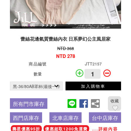
蕾絲花邊氣質蕾絲內衣 日系夢幻公主風居家
NTD 368
NTD 278
商品編號
JTT2157
數量
加入購物車
收藏
所有門市庫存
西門店庫存
北車店庫存
台中店庫存
壽星優惠95折
優惠超取1200免運費
...詳細內容