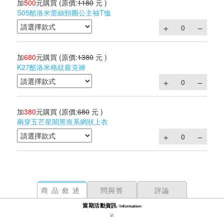
加
500
元購買
(原價:
1180
元 )
S05酷洛米蕾絲頸圈公主袖T恤
加
680
元購買
(原價:
1380
元 )
K27酷洛米格紋龐克褲
加
380
元購買
(原價:
680
元 )
兩穿五芒星闇黑喪系網狀上衣
商品敘述
問與答
評論