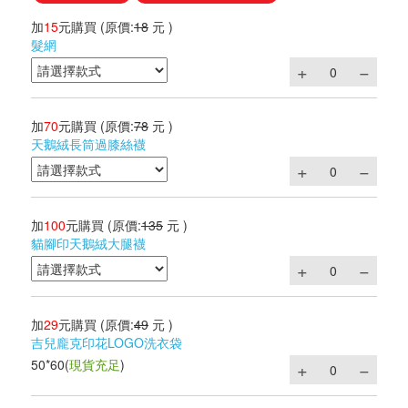
加
15
元購買
(原價:
18
元 )
髮網
加
70
元購買
(原價:
78
元 )
天鵝絨長筒過膝絲襪
加
100
元購買
(原價:
135
元 )
貓腳印天鵝絨大腿襪
加
29
元購買
(原價:
49
元 )
吉兒龐克印花LOGO洗衣袋
50*60
(
現貨充足
)