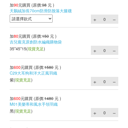
加
90
元購買
(原價:
98
元 )
天鵝絨加長70cm防滑防脫落大腿襪
加
80
元購買
(原價:
150
元 )
吉兒龐克原創防水編織購物袋
35*45*15
(
現貨充足
)
加
600
元購買
(原價:
1580
元 )
C29大耳狗和洋大正風羽織
紫
(
現貨充足
)
加
600
元購買
(原價:
1480
元 )
M01美樂蒂和風水手領羽織
黑
(
現貨充足
)