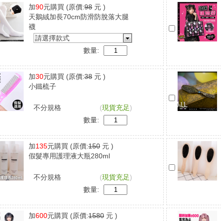
加
90
元購買
(原價:
98
元 )
天鵝絨加長70cm防滑防脫落大腿
襪
請選擇款式
數量:
加
30
元購買
(原價:
38
元 )
小鐵梳子
不分規格
(
現貨充足
)
數量:
加
135
元購買
(原價:
150
元 )
假髮專用護理液大瓶280ml
不分規格
(
現貨充足
)
數量:
加
600
元購買
(原價:
1580
元 )