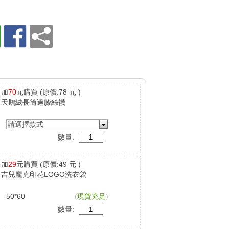
加
70
元購買
(原價:
78
元 )
天鵝絨長筒過膝絲襪
請選擇款式
數量:
加
29
元購買
(原價:
49
元 )
吉兒龐克印花LOGO洗衣袋
50*60
(
現貨充足
)
數量: