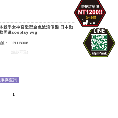
林殺手女神官造型金色波浪假髮 日本動
周邊cosplay wig
編號：
JPLH8008
：
(無款可選)
：
市庫存查詢
：