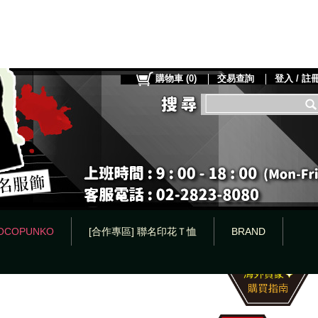
購物車
(
0
)
交易查詢
登入 / 註
OCOPUNKO
[合作專區] 聯名印花Ｔ恤
BRAND