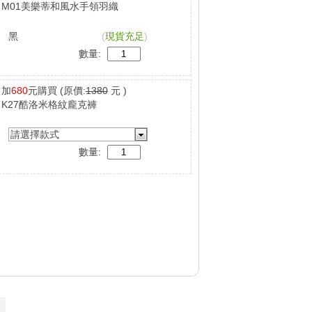
M01美樂蒂和風水手領羽織
黑
(
現貨充足
)
數量:
加
680
元購買
(原價:
1380
元 )
K27酷洛米格紋龐克褲
請選擇款式
數量: