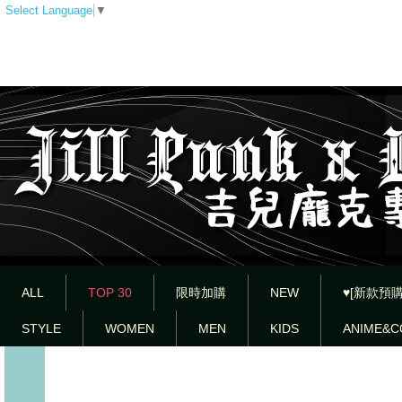
Select Language
▼
ALL
TOP 30
限時加購
NEW
♥[新款預購
STYLE
WOMEN
MEN
KIDS
ANIME&C