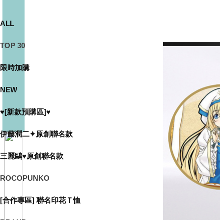
ALL
TOP 30
限時加購
NEW
♥[新款預購區]♥
伊藤潤二✦原創聯名款
三麗鷗♥原創聯名款
ROCOPUNKO
[合作專區] 聯名印花Ｔ恤