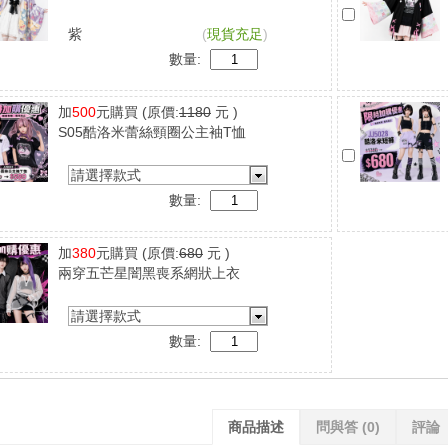
紫
(
現貨充足
)
數量:
加
500
元購買
(原價:
1180
元 )
S05酷洛米蕾絲頸圈公主袖T恤
請選擇款式
數量:
加
380
元購買
(原價:
680
元 )
兩穿五芒星闇黑喪系網狀上衣
請選擇款式
數量:
商品描述
問與答
(0)
評論