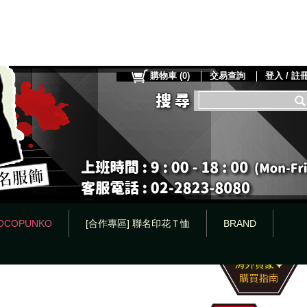
購物車
(
0
)
交易查詢
登入 / 註
OCOPUNKO
[合作專區] 聯名印花Ｔ恤
BRAND