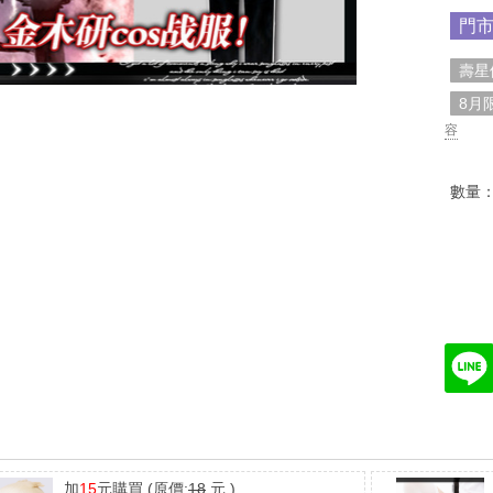
門
壽星
8月
容
數量
加
15
元購買
(原價:
18
元 )