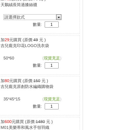
天鵝絨長筒過膝絲襪
請選擇款式
數量:
加
29
元購買
(原價:
49
元 )
吉兒龐克印花LOGO洗衣袋
50*60
(
現貨充足
)
數量:
加
80
元購買
(原價:
150
元 )
吉兒龐克原創防水編織購物袋
35*45*15
(
現貨充足
)
數量:
加
600
元購買
(原價:
1480
元 )
M01美樂蒂和風水手領羽織