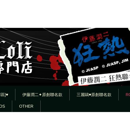
區]♥
伊藤潤二✦原創聯名款
三麗鷗♥原創聯名款
R
OS
OTHER