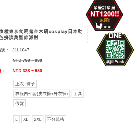
喰種東京食屍鬼金木研cosplay日本動
色扮演萬聖節派對
編號：
J1L1047
：
NTD 798 ~ 980
價：
NTD 328 ~ 980
上衣+褲子
：
衣服四件套(皮衣褲+外衣褲)
面具
假髮
：
L
XL
2XL
不分規格