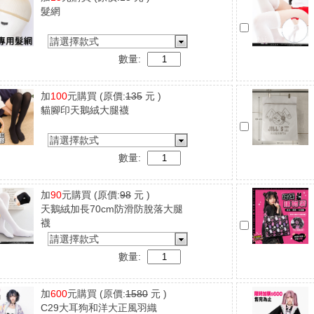
髮網
請選擇款式
數量:
加
100
元購買
(原價:
135
元 )
貓腳印天鵝絨大腿襪
請選擇款式
數量:
加
90
元購買
(原價:
98
元 )
天鵝絨加長70cm防滑防脫落大腿
襪
請選擇款式
數量:
加
600
元購買
(原價:
1580
元 )
C29大耳狗和洋大正風羽織