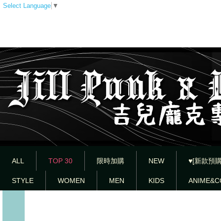
Select Language
▼
ALL
TOP 30
限時加購
NEW
♥[新款預購
STYLE
WOMEN
MEN
KIDS
ANIME&C