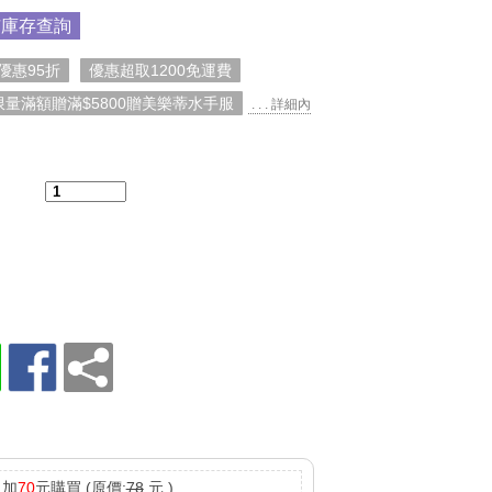
市庫存查詢
優惠95折
優惠超取1200免運費
限量滿額贈滿$5800贈美樂蒂水手服
. . . 詳細內
：
加
70
元購買
(原價:
78
元 )