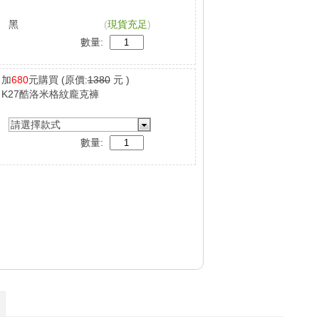
黑
(
現貨充足
)
數量:
加
680
元購買
(原價:
1380
元 )
K27酷洛米格紋龐克褲
請選擇款式
數量: