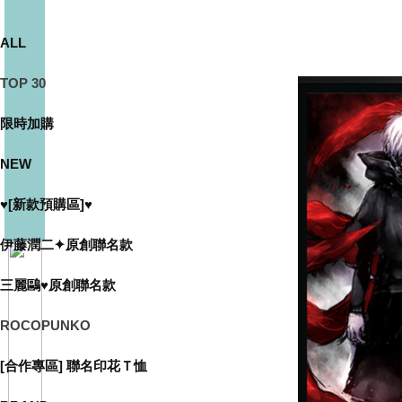
ALL
TOP 30
限時加購
NEW
♥[新款預購區]♥
伊藤潤二✦原創聯名款
三麗鷗♥原創聯名款
ROCOPUNKO
[合作專區] 聯名印花Ｔ恤