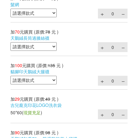
髮網
加
70
元購買
(原價:
78
元 )
天鵝絨長筒過膝絲襪
加
100
元購買
(原價:
135
元 )
貓腳印天鵝絨大腿襪
加
29
元購買
(原價:
49
元 )
吉兒龐克印花LOGO洗衣袋
50*60
(
現貨充足
)
加
90
元購買
(原價:
98
元 )