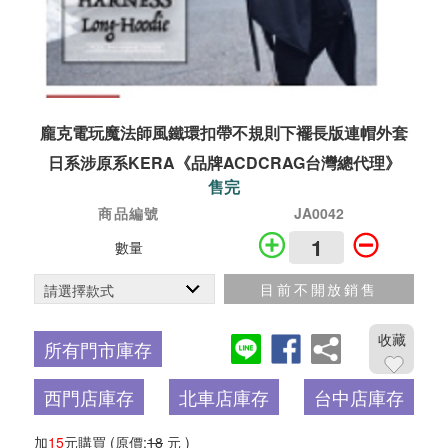
龐克電玩魔法師風鐵環扣帶不規則下襬長版連帽外套
日系涉原系KERA《品牌ACDCRAG台灣總代理》
售完
商品編號
JA0042
數量
目前不開放銷售
收藏
所有門市庫存
西門店庫存
北車店庫存
台中店庫存
加
15
元購買
(原價:
18
元 )