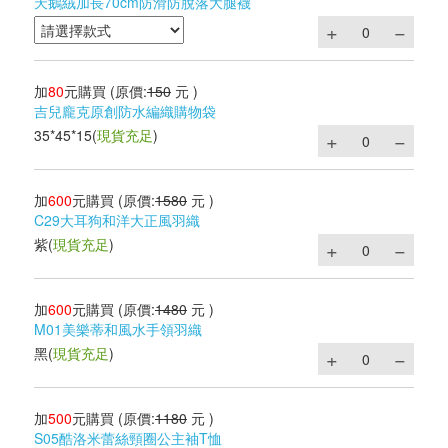
天鵝絨加長70cm防滑防脫落大腿襪
加
80
元購買
(原價:
150
元 )
吉兒龐克原創防水編織購物袋
35*45*15
(
現貨充足
)
加
600
元購買
(原價:
1580
元 )
C29大耳狗和洋大正風羽織
紫
(
現貨充足
)
加
600
元購買
(原價:
1480
元 )
M01美樂蒂和風水手領羽織
黑
(
現貨充足
)
加
500
元購買
(原價:
1180
元 )
S05酷洛米蕾絲頸圈公主袖T恤