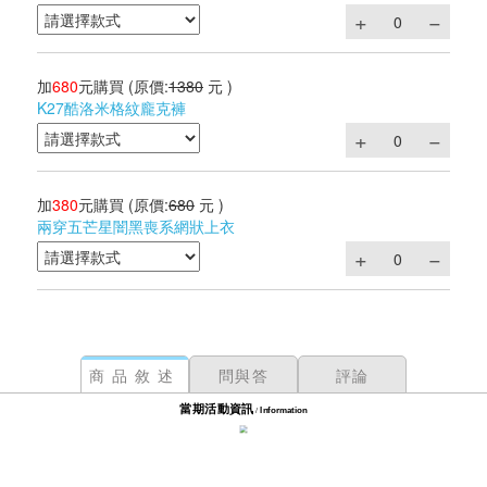
加
680
元購買
(原價:
1380
元 )
K27酷洛米格紋龐克褲
加
380
元購買
(原價:
680
元 )
兩穿五芒星闇黑喪系網狀上衣
商品敘述
問與答
評論