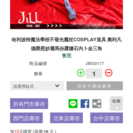
哈利波特魔法學校不發光魔杖COSPLAY道具 奧利凡
德榮恩妙麗馬份露娜石內卜金三角
售完
商品編號
JMG9177
數量
目前不開放銷售
收藏
所有門市庫存
西門店庫存
北車店庫存
台中店庫存
加
15
元購買
(原價:
18
元 )