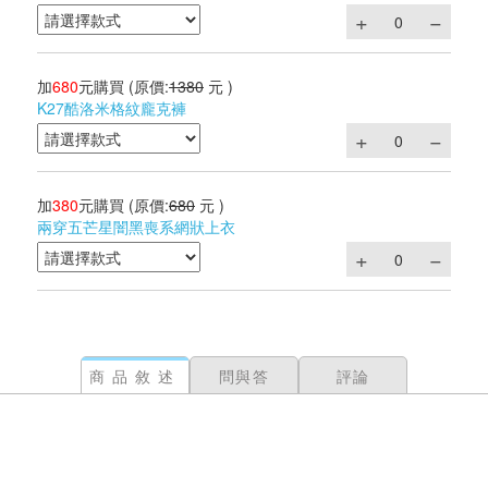
加
680
元購買
(原價:
1380
元 )
K27酷洛米格紋龐克褲
加
380
元購買
(原價:
680
元 )
兩穿五芒星闇黑喪系網狀上衣
商品敘述
問與答
評論