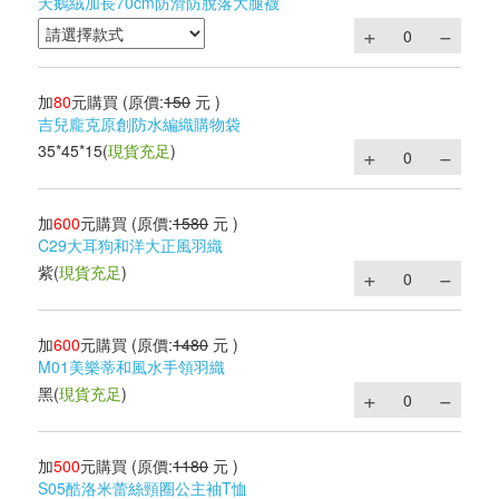
天鵝絨加長70cm防滑防脫落大腿襪
加
80
元購買
(原價:
150
元 )
吉兒龐克原創防水編織購物袋
35*45*15
(
現貨充足
)
加
600
元購買
(原價:
1580
元 )
C29大耳狗和洋大正風羽織
紫
(
現貨充足
)
加
600
元購買
(原價:
1480
元 )
M01美樂蒂和風水手領羽織
黑
(
現貨充足
)
加
500
元購買
(原價:
1180
元 )
S05酷洛米蕾絲頸圈公主袖T恤