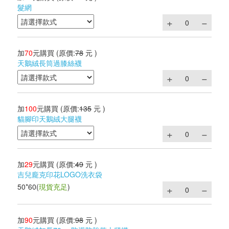
髮網
加
70
元購買
(原價:
78
元 )
天鵝絨長筒過膝絲襪
加
100
元購買
(原價:
135
元 )
貓腳印天鵝絨大腿襪
加
29
元購買
(原價:
49
元 )
吉兒龐克印花LOGO洗衣袋
50*60
(
現貨充足
)
加
90
元購買
(原價:
98
元 )