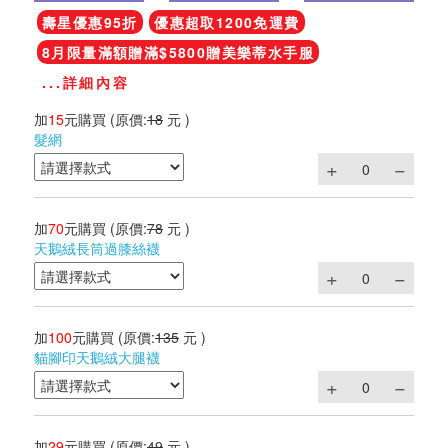
壽星優惠95折
優惠超取1200免運費
8月限量滿額贈滿$5800贈美樂蒂水手服
...詳細內容
加
15
元購買
(原價:
18
元 )
髮網
加
70
元購買
(原價:
78
元 )
天鵝絨長筒過膝絲襪
加
100
元購買
(原價:
135
元 )
貓腳印天鵝絨大腿襪
加
29
元購買
(原價:
49
元 )