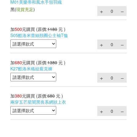
M01美樂蒂和風水手領羽織
黑
(
現貨充足
)
加
500
元購買
(原價:
1180
元 )
S05酷洛米蕾絲頸圈公主袖T恤
加
680
元購買
(原價:
1380
元 )
K27酷洛米格紋龐克褲
加
380
元購買
(原價:
680
元 )
兩穿五芒星闇黑喪系網狀上衣