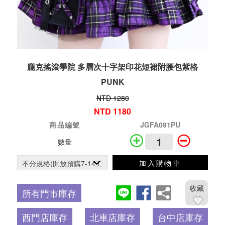
龐克搖滾學院 多層次十字架印花短裙附腰包紫格
PUNK
NTD 1280
NTD 1180
商品編號
JGFA091PU
數量
加入購物車
收藏
所有門市庫存
西門店庫存
北車店庫存
台中店庫存