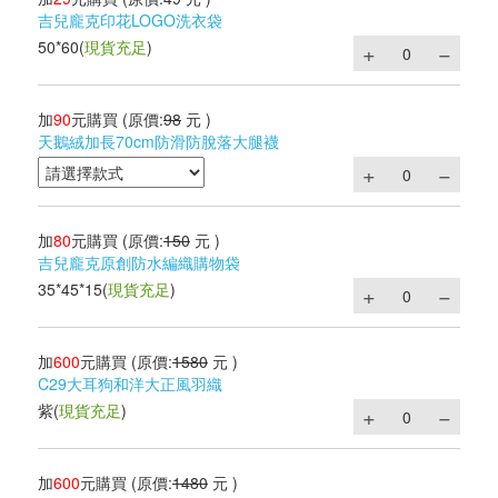
吉兒龐克印花LOGO洗衣袋
50*60
(
現貨充足
)
加
90
元購買
(原價:
98
元 )
天鵝絨加長70cm防滑防脫落大腿襪
加
80
元購買
(原價:
150
元 )
吉兒龐克原創防水編織購物袋
35*45*15
(
現貨充足
)
加
600
元購買
(原價:
1580
元 )
C29大耳狗和洋大正風羽織
紫
(
現貨充足
)
加
600
元購買
(原價:
1480
元 )