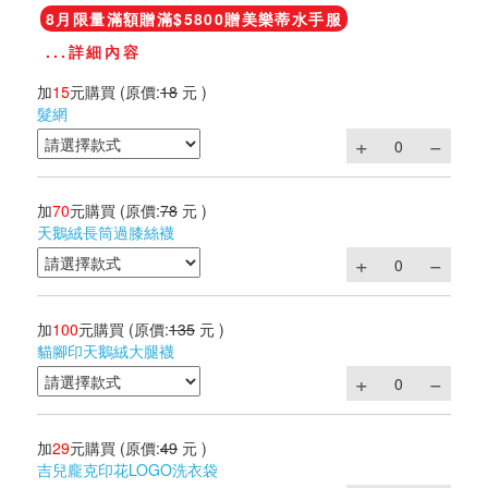
8月限量滿額贈滿$5800贈美樂蒂水手服
...詳細內容
加
15
元購買
(原價:
18
元 )
髮網
加
70
元購買
(原價:
78
元 )
天鵝絨長筒過膝絲襪
加
100
元購買
(原價:
135
元 )
貓腳印天鵝絨大腿襪
加
29
元購買
(原價:
49
元 )
吉兒龐克印花LOGO洗衣袋