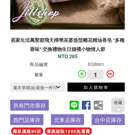
居家生活萬聖節飛天掃帚巫婆造型雕花精油香皂 *多種
香味* 交換禮物生日婚禮小物情人節
NTD 285
商品編號
EGB001
數量
加入購物車
收藏
所有門市庫存
西門店庫存
北車店庫存
台中店庫存
壽星優惠95折
優惠超取1200免運費