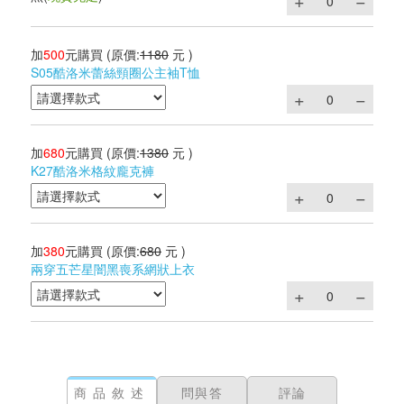
加
500
元購買
(原價:
1180
元 )
S05酷洛米蕾絲頸圈公主袖T恤
加
680
元購買
(原價:
1380
元 )
K27酷洛米格紋龐克褲
加
380
元購買
(原價:
680
元 )
兩穿五芒星闇黑喪系網狀上衣
商品敘述
問與答
評論