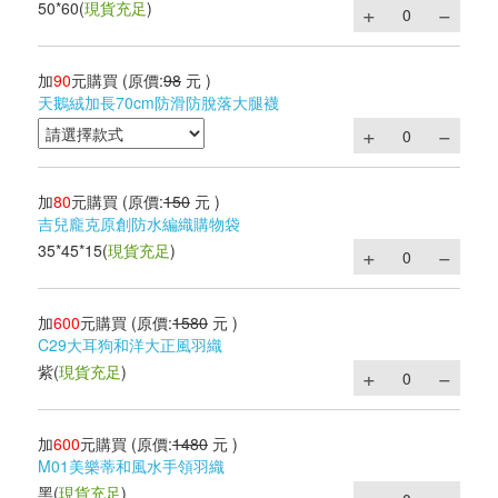
50*60
(
現貨充足
)
加
90
元購買
(原價:
98
元 )
天鵝絨加長70cm防滑防脫落大腿襪
加
80
元購買
(原價:
150
元 )
吉兒龐克原創防水編織購物袋
35*45*15
(
現貨充足
)
加
600
元購買
(原價:
1580
元 )
C29大耳狗和洋大正風羽織
紫
(
現貨充足
)
加
600
元購買
(原價:
1480
元 )
M01美樂蒂和風水手領羽織
黑
(
現貨充足
)