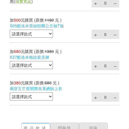
黑
(
現貨充足
)
加
500
元購買
(原價:
1180
元 )
S05酷洛米蕾絲頸圈公主袖T恤
加
680
元購買
(原價:
1380
元 )
K27酷洛米格紋龐克褲
加
380
元購買
(原價:
680
元 )
兩穿五芒星闇黑喪系網狀上衣
商品敘述
問與答
評論