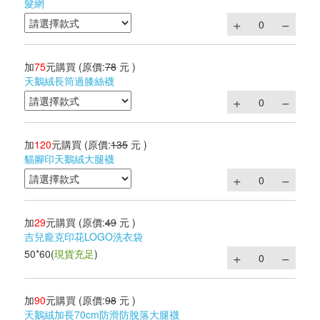
髮網
加
75
元購買
(原價:
78
元 )
天鵝絨長筒過膝絲襪
加
120
元購買
(原價:
135
元 )
貓腳印天鵝絨大腿襪
加
29
元購買
(原價:
49
元 )
吉兒龐克印花LOGO洗衣袋
50*60
(
現貨充足
)
加
90
元購買
(原價:
98
元 )
天鵝絨加長70cm防滑防脫落大腿襪