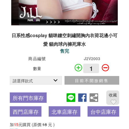
日系性感cosplay 貓咪鏤空刺繡開胸內衣荷花邊小可
愛 貓肉球內褲死庫水
售完
商品編號
J2V2003
數量
目前不開放銷售
收藏
所有門市庫存
西門店庫存
北車店庫存
台中店庫存
加
15
元購買
(原價:
18
元 )