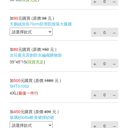
加
90
元購買
(原價:
98
元 )
天鵝絨加長70cm防滑防脫落大腿襪
加
80
元購買
(原價:
150
元 )
吉兒龐克原創防水編織購物袋
35*45*15
(
現貨充足
)
加
500
元購買
(原價:
1880
元 )
SHT01002
4XL
(
最後一件!!
)
加
450
元購買
(原價:
490
元 )
玻璃紗lolita軟骨裙撐紗裙