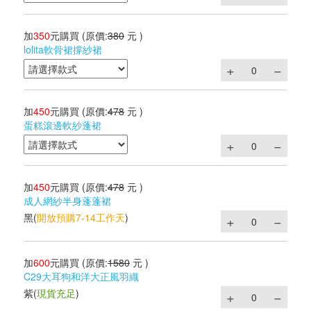
加
350
元購買
(原價:
380
元 )
lolita軟骨裙撐紗裙
加
450
元購買
(原價:
478
元 )
蛋糕滾邊軟紗蓬裙
加
450
元購買
(原價:
478
元 )
成人網紗半身蓬蓬裙
黑
(
開放預購7-14工作天
)
加
600
元購買
(原價:
1580
元 )
C29大耳狗和洋大正風羽織
紫
(
現貨充足
)