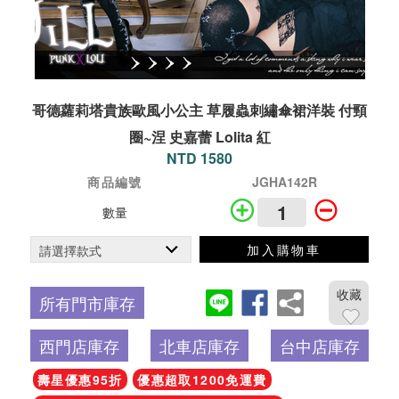
哥德蘿莉塔貴族歐風小公主 草履蟲刺繡傘裙洋裝 付頸
圈~涅 史嘉蕾 Lolita 紅
NTD 1580
商品編號
JGHA142R
數量
加入購物車
收藏
所有門市庫存
西門店庫存
北車店庫存
台中店庫存
壽星優惠95折
優惠超取1200免運費