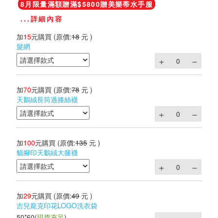
8月限量滿額贈滿$5800贈美樂蒂水手服
...詳細內容
加
15
元購買
(原價:
18
元 )
髮網
加
70
元購買
(原價:
78
元 )
天鵝絨長筒過膝絲襪
加
100
元購買
(原價:
135
元 )
貓腳印天鵝絨大腿襪
加
29
元購買
(原價:
49
元 )
吉兒龐克印花LOGO洗衣袋
50*60
(
現貨充足
)