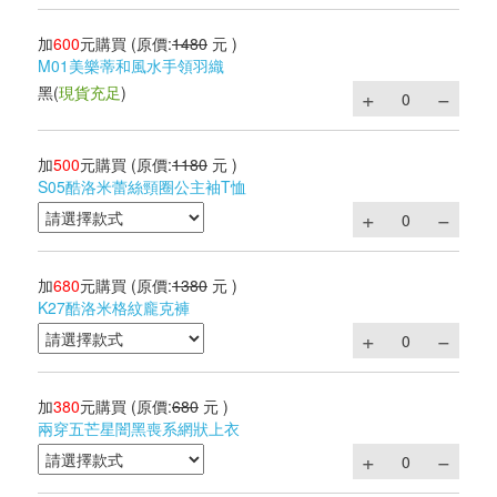
加
600
元購買
(原價:
1480
元 )
M01美樂蒂和風水手領羽織
黑
(
現貨充足
)
加
500
元購買
(原價:
1180
元 )
S05酷洛米蕾絲頸圈公主袖T恤
加
680
元購買
(原價:
1380
元 )
K27酷洛米格紋龐克褲
加
380
元購買
(原價:
680
元 )
兩穿五芒星闇黑喪系網狀上衣