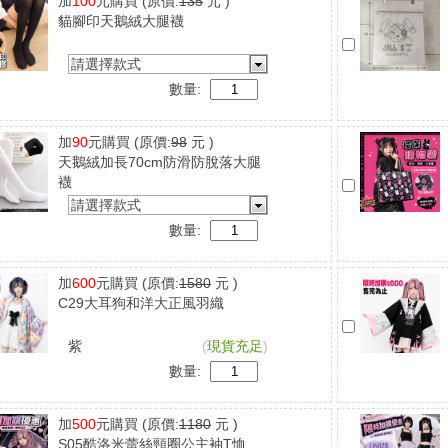
加
100
元購買
(原價:
135
元 )
貓腳印天鵝絨大腿襪
請選擇款式
數量:
加
90
元購買
(原價:
98
元 )
天鵝絨加長70cm防滑防脫落大腿
襪
請選擇款式
數量:
加
600
元購買
(原價:
1580
元 )
C29大耳狗和洋大正風羽織
紫
(
現貨充足
)
數量:
加
500
元購買
(原價:
1180
元 )
S05酷洛米蕾絲頸圈公主袖T恤