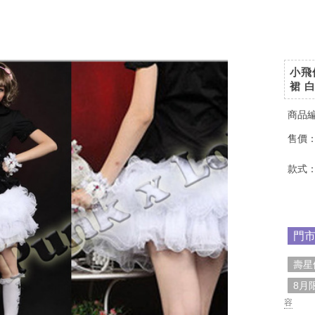
小飛
裙 
商品
售價
款式
門
壽星
8月
容