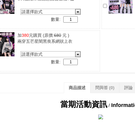
請選擇款式
數量:
加
380
元購買
(原價:
680
元 )
兩穿五芒星闇黑喪系網狀上衣
請選擇款式
數量:
商品描述
問與答
(0)
評論