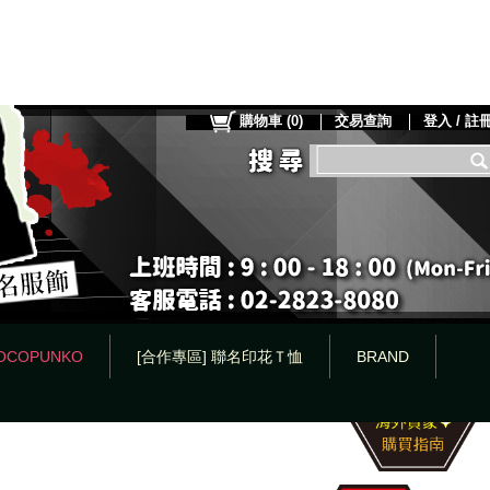
購物車
(
0
)
交易查詢
登入 / 註
OCOPUNKO
[合作專區] 聯名印花Ｔ恤
BRAND