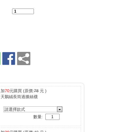
：
加
70
元購買
(原價:
78
元 )
天鵝絨長筒過膝絲襪
請選擇款式
數量: