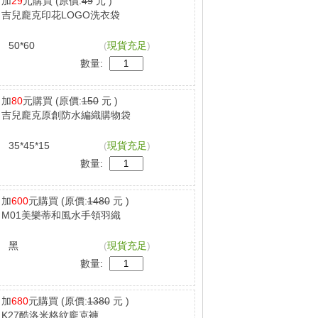
加
29
元購買
(原價:
49
元 )
吉兒龐克印花LOGO洗衣袋
50*60
(
現貨充足
)
數量:
加
80
元購買
(原價:
150
元 )
吉兒龐克原創防水編織購物袋
35*45*15
(
現貨充足
)
數量:
加
600
元購買
(原價:
1480
元 )
M01美樂蒂和風水手領羽織
黑
(
現貨充足
)
數量:
加
680
元購買
(原價:
1380
元 )
K27酷洛米格紋龐克褲