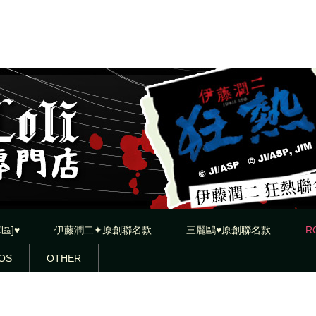
區]♥
伊藤潤二✦原創聯名款
三麗鷗♥原創聯名款
R
OS
OTHER