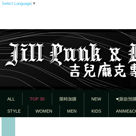
Select Language
▼
ALL
TOP 30
限時加購
NEW
♥[新款預購
STYLE
WOMEN
MEN
KIDS
ANIME&C