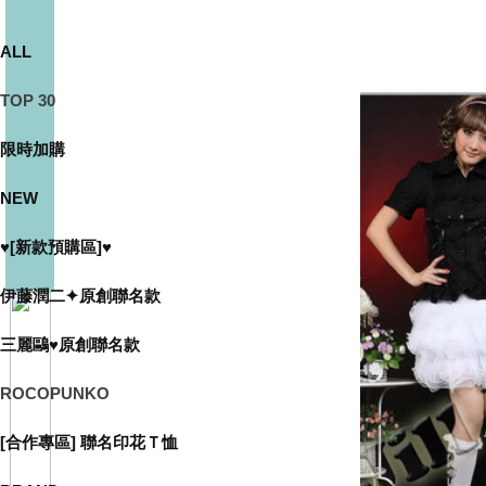
ALL
TOP 30
限時加購
NEW
♥[新款預購區]♥
伊藤潤二✦原創聯名款
三麗鷗♥原創聯名款
ROCOPUNKO
[合作專區] 聯名印花Ｔ恤