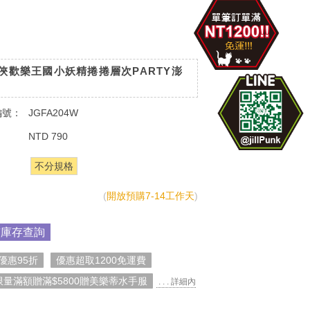
俠歡樂王國小妖精捲捲層次PARTY澎
白
編號：
JGFA204W
：
NTD 790
：
不分規格
(
開放預購7-14工作天
)
市庫存查詢
優惠95折
優惠超取1200免運費
限量滿額贈滿$5800贈美樂蒂水手服
. . . 詳細內