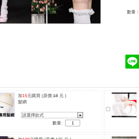
數量
加
15
元購買
(原價:
18
元 )
髮網
請選擇款式
數量: